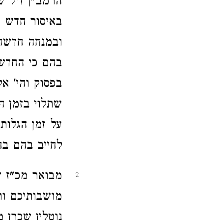
הרמב"ן ז"ל ש
באיסור חדש ו
ובמנחה חדשה 
בהם כי החדש 
בפסוק והי' א
שתלוי בזמן ה
על זמן הגלות
לחייב בהם בח
מבואר מכ"ז ד
2
מושבותיכם ו
נוטלין שכרן 