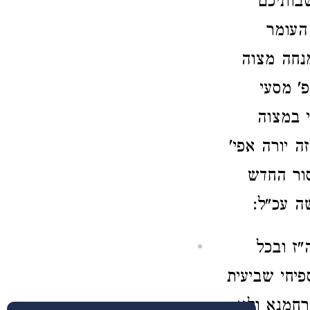
בותיכם
העומר
מנחה מצוה
' מסעי
 במצוה
 יורה אפי'
סור החדש
ה עכ"ל:
"ז ובכל
פיחי שביעית
רחמנא ולא