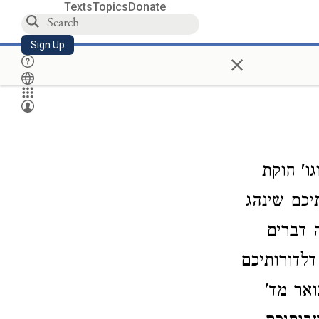
Texts
Topics
Donate
Sign Up
×
ו' חוקת
יכם שינהג
 דברים
 דלדורותיכם
ואר מד'