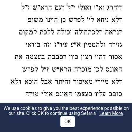
דיהרג וא"י ואולי י"ל דגם הרא"ש ז"ל
דלא ניחא לי' לפרש כן היינו משום
דנראה דלכתחילה יכולה ללכת למקום
גזירה ולהטמין א"ע עיד"ז וזה בודאי
אסור דהוי רצון כיון דסבבה בעצמה את
האונס לכן מוכרח הרא"ש ז"ל לפרש
דלא מיירי מאיסור והיתר אבל היכא דלא
סובב עליו בעצמו האונס אולי מודה
הרא"ש ז"ל דלא אמרינן יהרג וא"י אך
We use cookies to give you the best experience possible on
our site. Click OK to continue using Sefaria.
Learn More
.
מסתימת הפוסקים א"נ כן ונראה דבכ"מ
OK