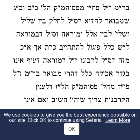
בר"מ ז"ל פח"י מפסוהמ"ק הל' כ"ב וכ"ג
שמבואר להדיא דס"ל לחלק בין שליל
ושלי' לבין אלל ומוראה וס"ל דבמוראה
ל"ש כלל פיגול להתחייב כרת אך א"כ
מזה דס"ל לרבינו ז"ל דמוראה דעוף אינו
בגדר אכילה כלל דהרי מבואר בר"מ ז"ל
פי"ד מהל' פסוהמ"ק הל"ז דלענין
הקרבנות צריך שיהי' חשוב ואם אינן
חשובין נקראין דברים שא"ר לאכילה
We use cookies to give you the best experience possible on
our site. Click OK to continue using Sefaria.
Learn More
.
לענין הקרבנות ובאמת המל"מ בפח"י
OK