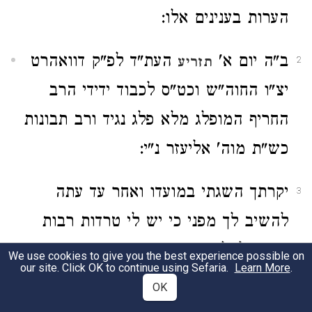
הערות בענינים אלו:
ב"ה יום א'
העת"ד לפ"ק דוואהרט
תזריע
2
יצ"ו החוה"ש וכט"ס לכבוד ידידי הרב
החריף המופלג מלא פלג נגיד ורב תבונות
כש"ת מוה' אליעזר נ"י:
יקרתך השגתי במועדו ואחר עד עתה
3
להשיב לך מפני כי יש לי טרדות רבות
אמנם לבל תחשוב כי דבריך ח"ו אינם
We use cookies to give you the best experience possible on
our site. Click OK to continue using Sefaria.
Learn More
.
ספונים וחשובים בעיני גערתי בהמון
OK
טרדותי להשיב לך ולהשתעשע את כ"ת