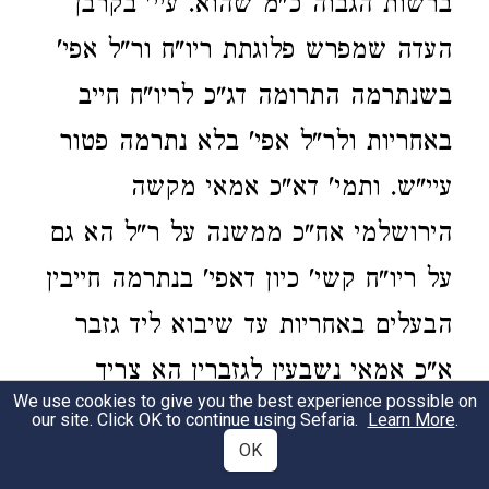
ברשות הגבוה כ"מ שהוא. עיי' בקרבן
העדה שמפרש פלוגתת ריו"ח ור"ל אפי'
בשנתרמה התרומה דג"כ לריו"ח חייב
באחריות ולר"ל אפי' בלא נתרמה פטור
עיי"ש. ותמי' דא"כ אמאי מקשה
הירושלמי אח"כ ממשנה על ר"ל הא גם
על ריו"ח קשי' כיון דאפי' בנתרמה חייבין
הבעלים באחריות עד שיבוא ליד גזבר
א"כ אמאי נשבעין לגזברין הא צריך
We use cookies to give you the best experience possible on
להיות נשבעין לבני העיר והנה הר"מ ז"ל
our site. Click OK to continue using Sefaria.
Learn More
.
OK
בפ"ב משקלים שכתב סתמא הפריש