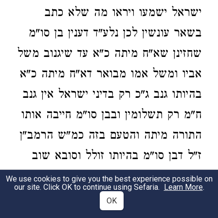
ישראל ישמעו ויראו מה שלא כתב
בשאר עונשין לכן נלע"ד דענין בן סו"מ
שחזינן שא"ח מיתה כ"א עד שיגנוב משל
אביו ומשל אמו מבואר דא"ח מיתה כ"א
בהיותו גנב ג"כ רק בדיני ישראל אין גנב
ח"מ רק תשלומין ובבן סו"מ חייבה אותו
התורה מיתה והטעם בזה כמ"ש הרמב"ן
ז"ל דבן סו"מ בהיותו זולל וסובא שוב
לא ידע דרכי השי"ת והנה באמת ב"נ
We use cookies to give you the best experience possible on
our site. Click OK to continue using Sefaria.
Learn More
.
ח"מ על גניבה רק ישראל נזדככו במתן
OK