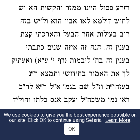
דזרע פסול היינו ממזר והקשית הא יש
לחוש דילמא לאו אביו הוא ול"ש בזה
רוב בעילות אחר הבעל והארכתי קצת
בענין זה. הנה זה איזה שנים כתבתי
בענין זה בח' ליבמות (דף י' ע"א) ואעתיק
לך את האמור בחידושי ותמצא ד"נ
בעזהי"ת וז"ל שם בגמ' א"ל ר"א לר"כ
דאי נמי משכח"ל יעקב אנס כלתו והוליד
ממנה בן וכו'. והנה לכאורה יש לדקדק
We use cookies to give you the best experience possible on
our site. Click OK to continue using Sefaria.
Learn More
.
אמאי נקט אנס דוקא. וראיתי בריטב"א
OK