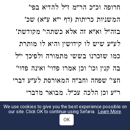
חרופה וכ"כ הר"מ ז"ל להדיא בפי'
המשניות כריתות (דף י"א ע"א) שכ'
בזה"ל וא"א זה אלא כשתהי' מקודשת'
לע"ע שיש לו קידושין והיא לו מותרת
כמו שזכרנו בששי מתמורה ולפיכך י"ל
בה קנין וכו' וכן אמרו פדוי' ואינה פדוי'
חצי' שפחה וחב"ח המאורסת לע"ע דברי
ר"ע וכן הלכה עכ"ל. מבואר מדברי
הר"מ ז"ל דלקושטא דמילתא כן הוא
We use cookies to give you the best experience possible on
our site. Click OK to continue using Sefaria.
Learn More
.
דאע"ג דקיי"ל דקידושין תופסין בח"ש
OK