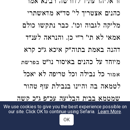
זו אליהו עתיד לדורשה רבינא אמר
כהנים אצטריך לי' סד"א מדאשתרי
מליקה לגבוה וכו'. כבר נתקשו כולם
אמאי לא תי' ר"י כן. והנראה לענ"ד
דהנה באמת בתוה"ק איכא ג"כ קרא
מיוחד על כהנים באיסור נו"ט
בפרשת
כל נבילה וכל טריפה לא יאכל
אמור
לטמאה בה והיינו בנבילת עוף טהור
שמטמא בבית הבליעה עכ"פ ג"כ קשה
We use cookies to give you the best experience possible on
כהנים הוא דלא אכלו לי' ועי' ברשב"ם
our site. Click OK to continue using Sefaria.
Learn More
.
OK
ז"ל שם על התורה שמפרש בסד"א