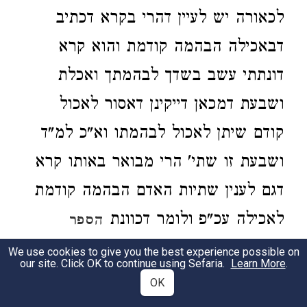
לכאורה יש לעיין דהרי בקרא דכתיב
דבאכילה הבהמה קודמת והוא קרא
דונתתי עשב בשדך לבהמתך ואכלת
ושבעת דמכאן דייקינן דאסור לאכול
קודם שיתן לאכול לבהמתו וא"כ למ"ד
ושבעת זו שתי' הרי מבואר באותו קרא
דגם לענין שתיות האדם הבהמה קודמת
לאכילה עכ"פ ולומר דכוונת
הספר
באמת כן הוא דרק בשתיות אדם
חסידים
We use cookies to give you the best experience possible on
our site. Click OK to continue using Sefaria.
Learn More
.
ובהמה האדם קודם אבל אכילת בהמה
OK