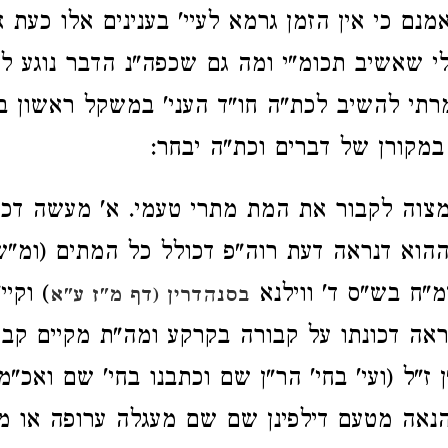
נם כי אין הזמן גרמא לעיי' בענינים אלו כעת א
 שאשיב תכומ"י ומה גם שכפה"נ הדבר נוגע ל
תי להשיב לכת"ה חו"ד העני' במשקל ראשון בלי
במקורן של דברים וכת"ה יבחר:
מצוה לקבור את המת מתרי טעמי. א' מעשה דכי
ההוא דנראה דעת רוה"פ דכולל כל המתים (ומ"ש
מ"ח בש"ס ד' ווילנא
) וקיי
בסנהדרין (דף מ"ז ע"א
ראה דכונתו על קבורה בקרקע ומה"ת מקיים קבו
ז"ל (ועי' בחי' הר"ן שם וכתבנו בחי' שם ואכ"מ
נאה מטעם דילפינן שם שם מעגלה ערופה או מ