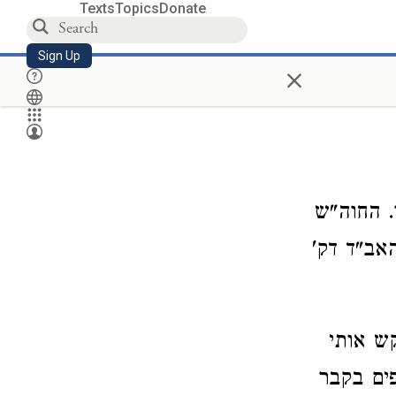
Texts
Topics
Donate
Sign Up
×
. החוה"ש
אב"ד דק'
ש אותי
ים בקבר