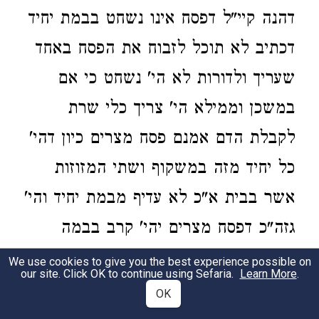
דהנה קיי"ל דפסח אינו נשחט בבמת יחיד
דכתיב לא תוכל לזבוח את הפסח באחד
שעריך ולדורות לא הי' נשחט כי אם
במשכן וממילא הי' צריך כלי שרת
לקבלת הדם אמנם פסח מצרים כיון דהי'
כל יחיד מזה במשקוף ושתי המזוזות
אשר בבית א"כ לא עדיף מבמת יחיד והי'
גזה"כ דפסח מצרים יהי' קרב בבמה
וממילא לא צריך כלי שרת וזה כוונת
We use cookies to give you the best experience possible on
our site. Click OK to continue using Sefaria.
Learn More
.
התרגום דהי' מאנא דפחרא לקבלת הדם
OK