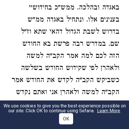
באגדה ובהלכה. ממש"כ בחידושיי
בענינים אלו. ונתחיל באגדה ממ"ש
בדרוש לשבת הגדול דהאי שתא וז"ל
שם. במדרש רבה פרשת בא החודש
הזה לכם למה אמר הקב"ה למשה
ולאהרן לפי שקידוש החודש בשלשה
כשביקש הקב"ה לקדש את החודש אמר
הקב"ה למשה ולאהרן אני ואתם נקדש
את החודש הדא הוא דכתיב ויאמר ד' אל
We use cookies to give you the best experience possible on
our site. Click OK to continue using Sefaria.
Learn More
.
משה ואל אהרן עכ"ל המדרש. והנה
OK