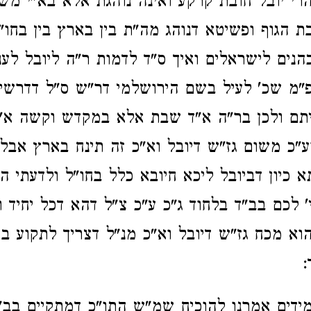
רי יובל חובת קרקע ואינה נוהגת אלא בא"י מ
בת הגוף ופשיטא דנוהג מה"ת בין בארץ בין בחו"
כהנים לישראלים ואיך ס"ד לדמות ר"ה ליובל לעני
מ שכ' לעיל בשם הירושלמי דר"ש ס"ל דדרשינן
יתם ולכן בר"ה א"ד שבת אלא במקדש וקשה א"
"כ משום גז"ש דיובל וא"כ זה תינח בארץ אבל 
 כיון דביובל ליכא חיובא כלל בחו"ל ולדעתי ה
' לכם בב"ד בלחוד ג"כ ע"כ צ"ל דהא דכל יחיד וי
וא מכח גז"ש דיובל וא"כ מנ"ל דצריך לתקוע ב
:
ידים אמרנו להוכיח שמ"ש התו"כ דמתקיים בב"ד