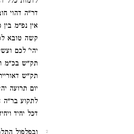
לדמות כלל דה
דר"ה דהוי חו
אין נפ"מ בין 
קשה טובא לפ"
יהי' לכם ועש
תק"ש בכ"מ וע
תק"ש דאורייתא
יום תרועה יהי
לתקוע בר"ה ה
דכל יחיד ויחיד
ובפלפול התלמ
2