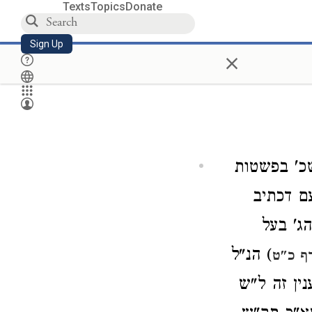
Texts
Topics
Donate
Sign Up
×
שכ' בפשטות
ם דכתיב
ג' בעל
) הנ"ל
ף כ"ט
ין זה ל"ש