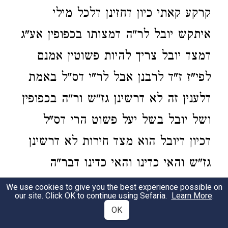
קרקע קאתי כיון דחזינן דלכל מילי
איתקש יובל לר"ה דמצותו בכפופין אע"ג
דמצד יובל צריך להיות פשוטין אמנם
לפי"ז ז"ד לרבנן אבל לר"י דס"ל באמת
דלענין זה לא דרשינן גז"ש ור"ה בכפופין
ושל יובל בשל יעל פשוט הרי דס"ל
דכיון דיובל הוא מצד חירות לא דרשינן
גז"ש והאי כדינו והאי כדינו דבר"ה
מסתברא בכפופין וביובל בפשוטין וא"כ
We use cookies to give you the best experience possible on
our site. Click OK to continue using Sefaria.
Learn More
.
לפ"ז יש מקום לדינו דהלק"ט ז"ל דנשים
OK