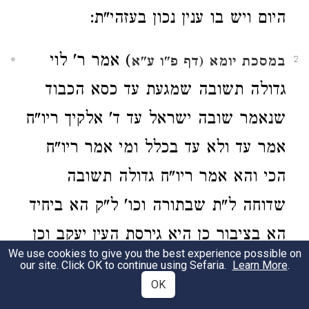
היום ויש בו ענין נכון בעזהי"ת:
) אמר ר' לוי
במסכת יומא (דף פ"ו ע"א
2
גדולה תשובה שמגעת עד כסא הכבוד
שנאמר שובה ישראל עד ד' אלקיך ריו"ח
אמר עד ולא עד בכלל ומי אמר ריו"ח
הכי והא אמר ריו"ח גדולה תשובה
שדוחה ל"ת שבתורה וכו' ל"ק הא ביחיד
הא בציבור כן היא גירסת העין יעקב וכן
We use cookies to give you the best experience possible on
בפי' הר"ח ז"ל הנדמ"ח בש"ס ד' וילנא
our site. Click OK to continue using Sefaria.
Learn More
.
OK
והנה ד' הגמ' סתים וחתום מה זה ענין