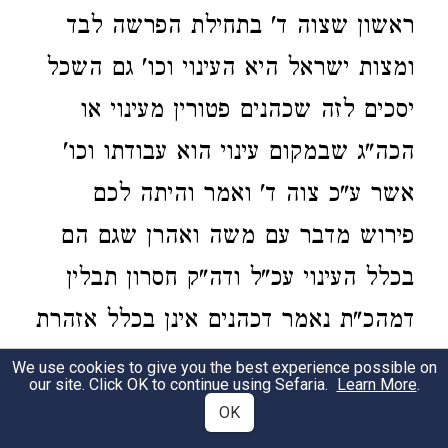
ראשון שצוה ד' בתחילת הפרשה לבד
ומצות ישראל היא העינוי וכו' גם השכל
יסכים לזה שכהנים פטורין מעינוי או
הכה"ג שבמקום עינוי הוא עבודתו וכו'
אשר ע"כ צוה ד' ואמר והיתה לכם
פירוש מדבר עם משה ואהרן שגם הם
בכלל העינוי עכ"ל ודה"ק חסרון תבלין
דמהכ"ת נאמר דכהנים אינן בכלל אזהרת
עינוי דיוה"כ:
We use cookies to give you the best experience possible on
our site. Click OK to continue using Sefaria.
Learn More
.
OK
אמנם יש לומר כיון דהקריבו ביוה"כ גם
2