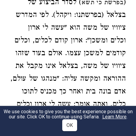
) לסדר הביצוע של
(
בפרשת כי תשא
בצלאל (בפרשתנו: ויקהל). לפי המדרש
ציוויו של משה הוא "עשה לי ארון
וכלים ומשכן": ארון קודם לכלים, וכלים
קודמים למשכן עצמו. אולם בעוד שזהו
ציוויו של משה, בצלאל אינו מקבל את
ההוראה ומקשה עליה: "מנהגו של עולם,
אדם בונה בית ואחר כך מכניס לתוכו
כלים, ואתה אומר: עשה לי ארון וכלים
We use cookies to give you the best experience possible on
ומשכן? כלים שאני עושה להיכן
our site. Click OK to continue using Sefaria.
Learn More
.
OK
אכניסם?". מן הדו שיח שבין משה