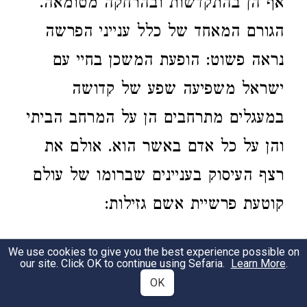
אף הן בהתקדשות ובהרחקה מטומאה.
הגורם המאחד של כלל ענייני הפרשה
נראה פשוט: הופעת המשכן בחיי עם
ישראל משפיעה שפע של קדושה
במעגלים מתרחבים הן על המרחב הביתי
והן על כל אדם באשר הוא. אולם את
רצף העיסוק בעניינים שברומו של עולם
קוטעת פרשיית אשם גזילות:
דַּבֵּר אֶל בְּנֵי יִשְׂרָאֵל אִישׁ אוֹ אִשָּׁה כִּי יַעֲשׂוּ מִכָּל
3
We use cookies to give you the best experience possible on
our site. Click OK to continue using Sefaria.
Learn More
.
חַטֹּאת הָאָדָם לִמְעֹל מַעַל בַּה' וְאָשְׁמָה הַנֶּפֶשׁ
OK
הַהִוא, וְהִתְוַדּוּ אֶת חַטָּאתָם אֲשֶׁר עָשׂוּ וְהֵשִׁיב אֶת