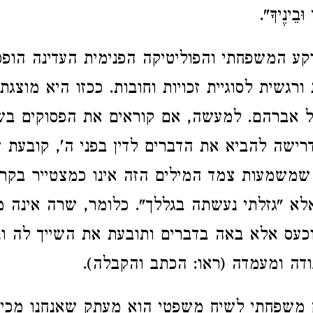
וּבֵינֶיךָ".
ע המשפחתי והפוליטיקה הפנימית העדינה הופ
ורגשית לסוגיית זכויות וחובות. ככזו היא מוצג
 אברהם. למעשה, אם קוראים את הפסוקים בשי
ישה להביא את הדברים לדין בפני ה', קובעת שרה
ראה שמשמעות צמד המילים הזה אינו כמצטייר בקר
אלא "גזלתי נעשתה בגללך". כלומר, שרה אינה 
וכעס אלא באה בדברים ותובעת את השייך לה ו
ודה ומעמדה (ראו: הכתב והקבלה).
משפחתי לשיח משפטי הוא מעתק שאנחנו מכיר