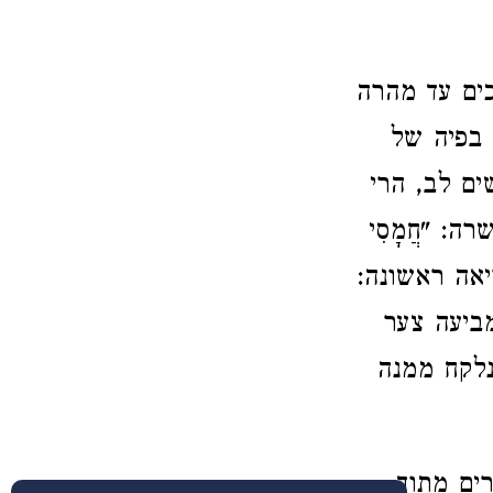
כים עד מהרה
ת בפיה של
ם לב, הרי
: "חֲמָסִי
יאה ראשונה:
מביעה צער
נלקח ממנה
ים מתוך