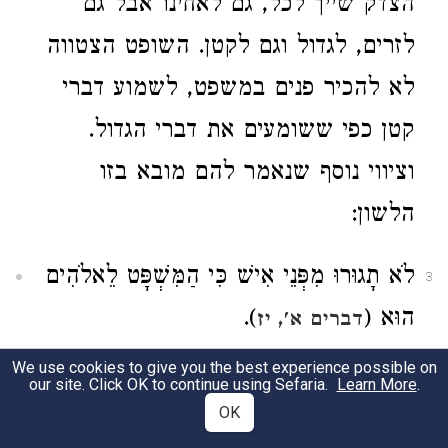
הצדק שייך לכל, גם לאחינו אבל גם
לזרים, לגדול וגם לקטן. השופט הצטווה
לא להכיר פנים במשפט, לשמוע דברי
קטן כפי ששומעים את דברי הגדול.
וציווי נוסף שנאמר להם מובא בזו
הלשון:
לֹא תָגוּרוּ מִפְּנֵי אִישׁ כִּי הַמִּשְׁפָּט לֵאלֹהִים
3
הוּא (
).
דברים א', יז
We use cookies to give you the best experience possible on
המילה "תגורו" היא מילה יחידאית
4
our site. Click OK to continue using Sefaria.
Learn More
.
OK
בפסוקי התורה, המחייבת הסבר ופירוש.