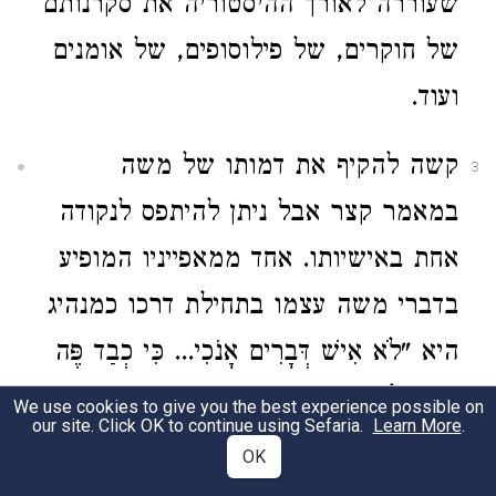
שעוררה לאורך ההיסטוריה את סקרנותם
של חוקרים, של פילוסופים, של אומנים
ועוד.
קשה להקיף את דמותו של משה
3
במאמר קצר אבל ניתן להיתפס לנקודה
אחת באישיותו. אחד ממאפייניו המופיע
בדברי משה עצמו בתחילת דרכו כמנהיג
היא "לֹא אִישׁ דְּבָרִים אָנֹכִי... כִּי כְבַד פֶּה
וּכְבַד לָשׁוֹן אָנֹכִי" (
).
שמות ד', י
We use cookies to give you the best experience possible on
our site. Click OK to continue using Sefaria.
Learn More
.
OK
הקב"ה אינו חולק על האבחון, וממילא
4