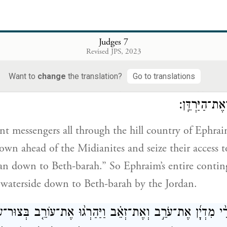
’s side from Naphtali and Asher and from all of Man
 of the Midianites.
Judges 7
Revised JPS, 2023
 גִּדְעוֹן֩ בְּכׇל־הַ֨ר אֶפְרַ֜יִם לֵאמֹ֗ר רְד֞וּ לִקְרַ֤את מִדְיָן֙ וְלִ
Want to
change
the translation?
Go to translations
ית בָּרָ֖ה וְאֶת־הַיַּרְדֵּ֑ן וַיִּצָּעֵ֞ק כׇּל־אִ֤ישׁ אֶפְרַ֙יִם֙ וַיִּלְכְּד
ֶת־הַיַּרְדֵּֽן׃
nt messengers all through the hill country of Ephrai
wn ahead of the Midianites and seize their access to
an down to Beth-barah.” So Ephraim’s entire conting
 waterside down to Beth-barah by the Jordan.
י־שָׂרֵ֨י מִדְיָ֜ן אֶת־עֹרֵ֣ב וְאֶת־זְאֵ֗ב וַיַּהַרְג֨וּ אֶת־עוֹרֵ֤ב בְּצוּר