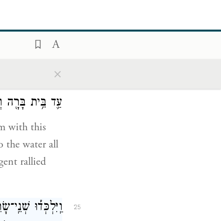
asseh rallied
וּמַלְאָכִ֡ים שָׁלַ֣ח
24
×
אֶת־הַמַּ֔יִם עַ֛ד בֵּ֥
עַ֛ד בֵּ֥ית בָּרָ֖ה וְא
m with this
 the water all
ent rallied
וַֽיִּלְכְּד֡וּ שְׁנֵֽ
25