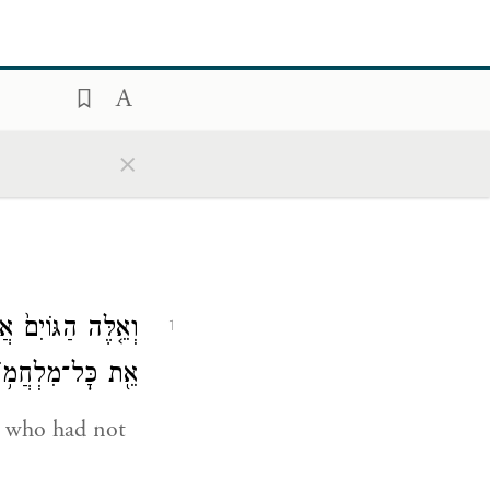
×
וְאֵ֤לֶּה הַגּוֹיִם֙ א
1
אֵ֖ת כׇּל־מִלְחֲמ֥וֹת
es who had not