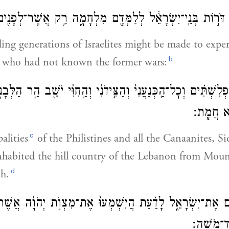
ת דֹּר֣וֹת בְּנֵֽי־יִשְׂרָאֵ֔ל לְלַמְּדָ֖ם מִלְחָמָ֑ה רַ֥ק אֲשֶׁר־לְפָנִ֖י
ding generations of Israelites might be made to exp
b
e who had not known the former wars:
לִשְׁתִּ֗ים וְכׇל־הַֽכְּנַעֲנִי֙ וְהַצִּ֣ידֹנִ֔י וְהַ֣חִוִּ֔י יֹשֵׁ֖ב הַ֣ר הַלְּבָ
ֹא חֲמָֽת׃
c
alities
of the Philistines and all the Canaanites, S
nhabited the hill country of the Lebanon from Mou
d
h.
 בָּ֖ם אֶת־יִשְׂרָאֵ֑ל לָדַ֗עַת הֲיִשְׁמְעוּ֙ אֶת־מִצְוֺ֣ת יְהֹוָ֔ה אֲשֶׁר־
ד־מֹשֶֽׁה׃