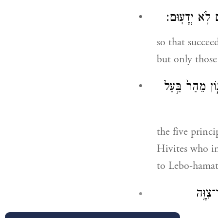
ם לֹ֥א יְדָעֽוּם׃
so that succee
but only thos
נ֑וֹן מֵהַר֙ בַּ֣עַל
the five princip
Hivites who i
to Lebo-hamat
צִוָּ֥ה