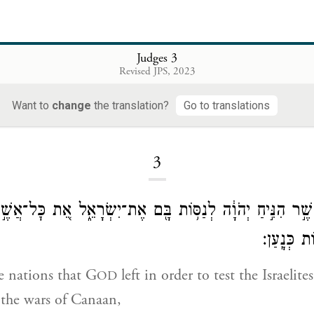
Judges 3
Revised JPS, 2023
Want to
change
the translation?
Go to translations
Loading...
3
ֲשֶׁ֣ר הִנִּ֣יחַ יְהֹוָ֔ה לְנַסּ֥וֹת בָּ֖ם אֶת־יִשְׂרָאֵ֑ל אֵ֚ת כׇּל־אֲשֶׁ
 כְּנָֽעַן׃
e nations that G
left in order to test the Israelit
OD
the wars of Canaan,