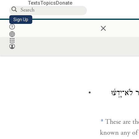
Texts
Topics
Donate
Sign Up
×
֣ר לֹא־יָדְע֔וּ
a
These are th
known any of 