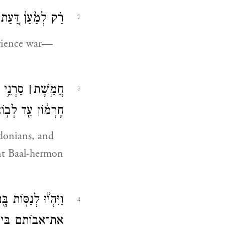
רַ֗ק לְמַ֙עַן֙ דַּ֚עַ
2
erience war—
חֲמֵ֣שֶׁת
׀
סַרְנֵ֣י פְ
3
חֶרְמ֔וֹן עַ֖ד לְב֥ו
idonians, and
nt Baal-hermon
וַיִּהְי֕וּ לְנַסּ֥וֹת
4
אֶת־אֲבוֹתָ֖ם בְּיַ