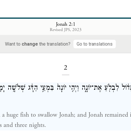
Jonah 2:1
Revised JPS, 2023
Want to
change
the translation?
Go to translations
Loading...
2
 גָּד֔וֹל לִבְלֹ֖עַ אֶת־יוֹנָ֑ה וַיְהִ֤י יוֹנָה֙ בִּמְעֵ֣י הַדָּ֔ג שְׁלֹשָׁ֥ה יָ
a huge fish to swallow Jonah; and Jonah remained in
s and three nights.