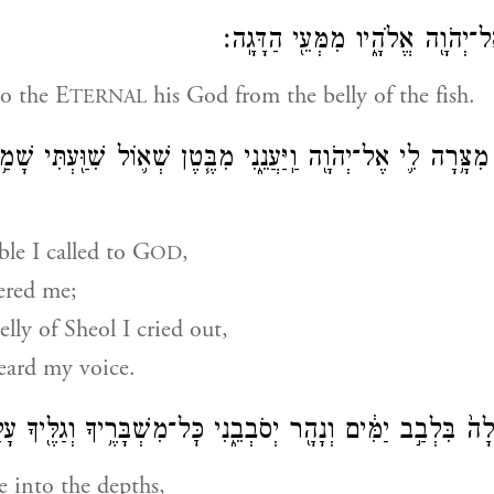
 אֶל־יְהֹוָ֖ה אֱלֹהָ֑יו מִמְּעֵ֖י הַדָּגָֽה׃
o the E
his God from the belly of the fish.
TERNAL
ִצָּ֥רָה לִ֛י אֶל־יְהֹוָ֖ה וַֽיַּעֲנֵ֑נִי מִבֶּ֧טֶן שְׁא֛וֹל שִׁוַּ֖עְתִּי שָׁמַ֥
le I called to
G
,
OD
red me;
lly of Sheol I cried out,
ard my voice.
לָה֙ בִּלְבַ֣ב יַמִּ֔ים וְנָהָ֖ר יְסֹבְבֵ֑נִי כׇּל־מִשְׁבָּרֶ֥יךָ וְגַלֶּ֖יךָ עָל
e into the depths,