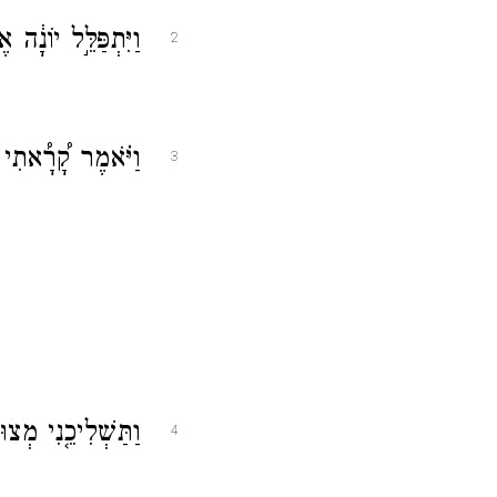
וַיִּתְפַּלֵּ֣ל יוֹנָ֔ה
2
וַיֹּ֗אמֶר קָ֠רָ֠אתִי מ
3
וַתַּשְׁלִיכֵ֤נִי מְצוּ
4