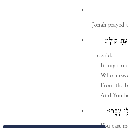
Jonah prayed t
עְתָּ קוֹלִֽי׃
He said:
In my troub
Who answe
From the be
And You he
ַ֥י עָבָֽרוּ׃
You cast m