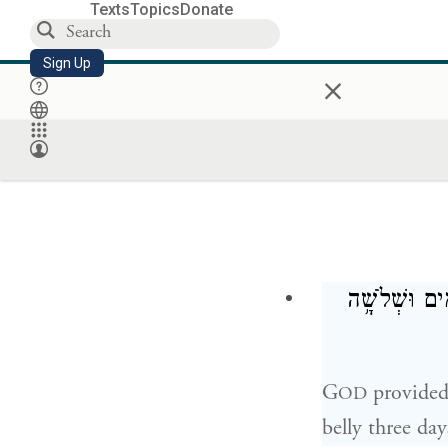
Texts
Topics
Donate
Sign Up
×
מִ֖ים וּשְׁלֹשָׁ֥ה
G
provided 
OD
belly three day