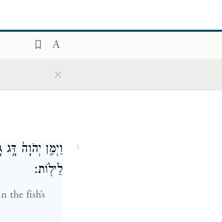
×
וַיְמַ֤ן יְהֹוָה֙ דָּ֣ג
1
לֵילֽוֹת׃
 the fish’s