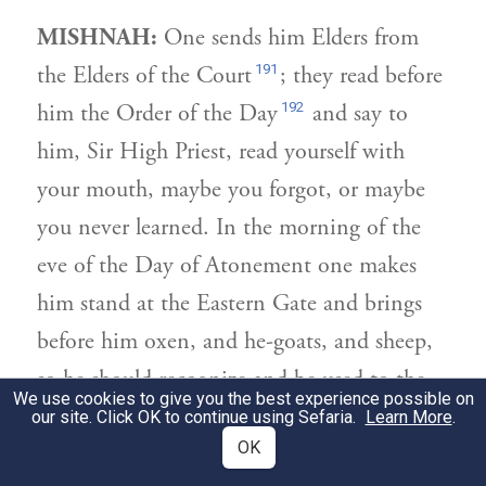
MISHNAH:
One sends him Elders from
191
the Elders of the Court
; they read before
192
him the Order of the Day
and say to
him, Sir High Priest, read yourself with
your mouth, maybe you forgot, or maybe
you never learned. In the morning of the
eve of the Day of Atonement one makes
him stand at the Eastern Gate and brings
before him oxen, and he-goats, and sheep,
so he should recognize and be used to the
We use cookies to give you the best experience possible on
service.
our site. Click OK to continue using Sefaria.
Learn More
.
OK
הלכה:
שֶׁמָּא שָׁכַחְתָּ אוֹ שֶׁמָּא לֹא
2