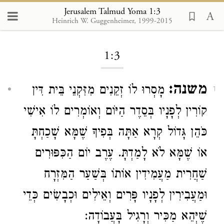
Jerusalem Talmud Yoma 1:3
Heinrich W. Guggenheimer, 1999-2015
Loading...
1:3
משנה:
מָסְרוּ לוֹ זְקֵנִים מִזִּקְנֵי בֵּית דִּין
1
קוֹרִין לְפָנָיו בְּסֵדֶר הַיּוֹם וְאוֹמְרִים לוֹ אִישִׁי
כֹּהֵן גָּדוֹל קְרָא אַתָּה בְּפִיךָ שֶׁמָּא שָׁכַחְתָּ
אוֹ שֶׁמָּא לֹא לָמַדְתָּ. עֶרֶב יוֹם הַכִּפּוּרִים
שַׁחֲרִית מַעֲמִידִין אוֹתוֹ בְּשַׁעַר הַמִּזְרָח
וּמַעֲבִירִין לְפָנָיו פָּרִים וְאֵילִים וּכְבָשִׂים כְּדֵי
שֶׁיְּהֵא מַכִּיר וְרָגִיל בָּעֲבוֹדָה: