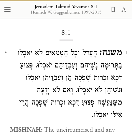
Jerusalem Talmud Yevamot 8:1
Heinrich W. Guggenheimer, 1999-2015
Loading...
8:1
משנה:
הֶעָרֵל וְכָל הַטְּמֵאִים לֹא יֹאכְלוּ
1
בַתְּרוּמָה נְשֶׁיהֶם וְעַבְדֵיהֶם יֹאכְלוּ. פְּצוּעַ
דַּכָּא וּכְרוּת שָׁפְכָה הֵן וְעַבְדֵיהֶן יֹאכְלוּ
וּנְשֵׁיהֶן לֹא יֹאכְלוּ. וְאִם לֹא יְדָעָהּ
מִשֶּׁנַּעֲשָׁה פְצוּעַ דַּכָּא וּכְרוּת שָׁפְכָה הֲרֵי
אֵילּוּ יֹאכְלוּ.
MISHNAH:
The uncircumcised and any