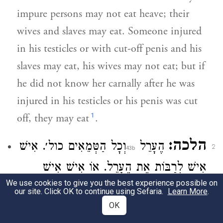
impure persons may not eat heave; their
wives and slaves may eat. Someone injured
in his testicles or with cut-off penis and his
slaves may eat, his wives may not eat; but if
he did not know her carnally after he was
injured in his testicles or his penis was cut
1
off, they may eat
.
הלכה:
הֶעָרֵל
וְכָל הַטְּמֵאִים כול׳. אִישׁ
2
אִישׁ לְרַבּוֹת אֶת הֶעָרֵל. אוֹ אִישׁ אִישׁ
We use cookies to give you the best experience possible on
לְרַבּוֹת אֶת הָאוֹנֵן. אָמַר רִבִּי יוֹסֵה בֶּן
our site. Click OK to continue using Sefaria.
Learn More
.
OK
חֲנִינָה. כְּתִיב כָּל זָר לֹא יֹאכַל קוֹדֶשׁ.