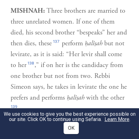
MISHNAH:
Three brothers are married to
three unrelated women. If one of them
died, his second brother “bespeaks” her and
137
then dies, these
perform
ḥalîṣah
but not
levirate, as it is said: “Her levir shall come
138
to her
,” if on her is the candidacy from
one brother but not from two. Rebbi
Simeon says, he takes in levirate the one he
prefers and performs
ḥalîṣah
with the other
139
.
We use cookies to give you the best experience possible on
our site. Click OK to continue using Sefaria.
Learn More
.
הלכה:
שְׁלֹשָׁה אַחִין נְשׂוּאִין לְשָׁלֹשׁ
2
OK