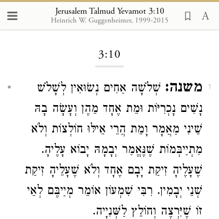
Jerusalem Talmud Yevamot 3:10
Heinrich W. Guggenheimer, 1999-2015
Loading...
3:10
משנה:
שְׁלֹשָׁה אַחִים נְשׂוּאִין לְשָׁלֹשׁ
1
נָשִׁים נָכְרִיּוֹת וּמֵת אֶחָד מֵהֶן וְעָשָׂה בָהּ
שֵׁינִי מַאֲמָר וָמֵת הֲרֵי אֵילּוּ חוֹלְצוֹת וְלֹא
מִתְיַיבְּמוֹת שֶׁנֶּאֱמַר יְבָמָהּ יָבוֹא עָלֶיהָ.
שֶׁעָלֶיהָ זִיקַת יָבָם אֶחָד וְלֹא שֶׁעָלֵיהָ זִיקַת
שְׁנֵי יְבָמִין.
רִבִּי שִׁמְעוֹן
אוֹמֵר מְיַיבֶּם לְאֵי
זוֹ שֶׁיִּרְצֶה וְחוֹלֵץ לַשְּׁנִיָיה.