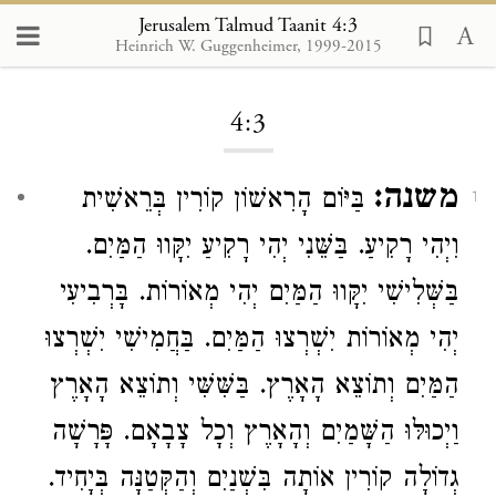
Jerusalem Talmud Taanit 4:3
Heinrich W. Guggenheimer, 1999-2015
Loading...
4:3
משנה:
בַּיּוֹם הָרִאשׁוֹן קוֹרִין בְּרֵאשִׁית
1
וִיְהִי רָקִיעַ. בַּשֵּׁנִי יְהִי רָקִיעַ יִקָּווּ הַמַּיִם.
בַּשְּׁלִישִׁי יִקָּווּ הַמַּיִם יְהִי מְאוֹרוֹת. בָּרְבִיעִי
יְהִי מְאוֹרוֹת יִשְׁרְצוּ הַמַּיִם. בַּחֲמִישִׁי יִשְׁרְצוּ
הַמַּיִם וְתוֹצֵא הָאָרֶץ. בַּשִּׁשִּׁי וְתוֹצֵא הָאָרֶץ
וַיְכוּלּוּ הַשָּׁמַיִם וְהָאָרֶץ וְכָל צָבָאָם. פָּרָשָׁה
גְדוֹלָה קוֹרִין אוֹתָה בִּשְׁנַיִם וְהַקְּטַנָּה בְּיָחִיד.