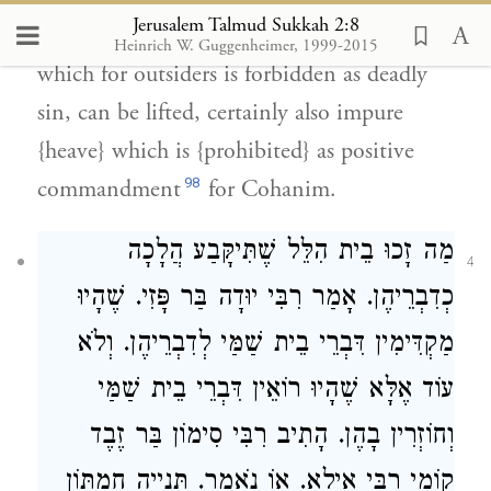
Jerusalem Talmud Sukkah 2:8
Rebbi Hoshaia stated: Since pure {heave},
Heinrich W. Guggenheimer, 1999-2015
which for outsiders is forbidden as deadly
sin, can be lifted, certainly also impure
{heave} which is {prohibited} as positive
98
commandment
for Cohanim.
מַה זָכוּ
בֵית הִלֵּל
שֶׁתִּיקָּבַע הֲלָכָה
4
כְדִבְרֵיהֶן. אָמַר
רִבִּי יוּדָה בַּר פָּזִי
. שֶׁהָיוּ
מַקְדִּימִין דִּבְרֵי
בֵית שַׁמַּי
לְדִבְרֵיהֶן. וְלֹא
עוֹד אֶלָּא שֶׁהָיוּ רוֹאֵין דִּבְרֵי
בֵית שַׁמַּי
וְחוֹזְרִין בָהֶן. הָתִיב
רִבִּי סִימוֹן בַּר זֶבֶד
קוֹמֵי
רִבִּי אִילָא
. אוֹ נֹאמַר. תְּנָיָיה חַמְתּוֹן