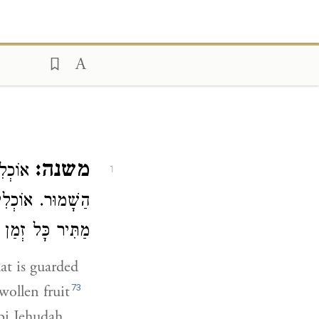
משנה:
אוֹכְל.
1
הַשָׁמוּר. אוֹכְלִין
מַתִּיר כָּל זְמַן ש.
t is guarded
73
wollen fruit
bi Jehudah