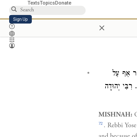
Texts
Topics
Donate
Sign Up
×
ר אַף עַל
 רִבִּי יְהוּדָה
MISHNAH:
O
72
. Rebbi Yose
and because of