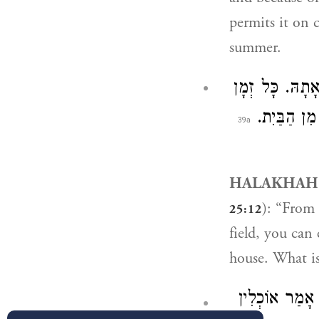
permits it on c
summer.
. ָהּ. כָּל זְמָן
ה מִן הַבַּיִת
HALAKHAH
): “From 
25:12
field, you can 
house. What is
ֵי אָמַר אוֹכְלִין