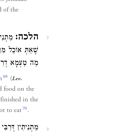
d of the
הלכה:
מַתְנִי
2
שֶׁאַתְּ אוֹכֵל מִ.
מַה טַעְמָא דְרִבִ.
69
n
(
Lev
.
nd food on the
 finished in the
70
ot to eat
.
מַתְנִיתִין
דְּרִבִּי 
3