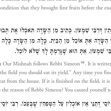
ondition that they brought first fruits before the en
תִין
דְּרִבִּי שִׁמְעוֹן
כְּתִיב מִן הַשָּׂדֶה תֹּאכְלוּ אֶת תְּבוּאָת
ן הַשָּׂדֶה אַתְּ אוֹכֵל מִן הַבַּיִת. כָּלָה מִן הַשָּׂדֶה כָּלָ
ּי שִׁמְעוֹן. אַתְּ הוּא שֶׁגָּרַמְתָּ לָךְ שֶׁלֹּא לוֹכַל
68
:
Our Mishnah follows
Rebbi Simeon
. It is writte
the field you should eat its yield.” Any time you fi
eat from the house. If it is finished on the field, it is
 the reason of Rebbi Simeon? You caused yourself n
יוֹסֵי
דְּתַנֵּי אֵין אוֹכְלִין עַל הַטְּפִחִין שֶׁבְּעַכּוֹ. רִבִּי יוֹס