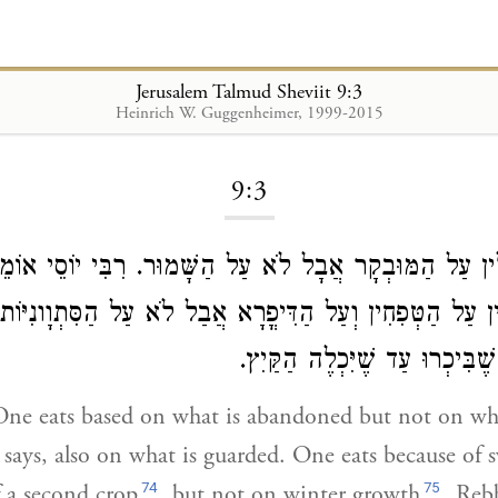
Jerusalem Talmud Sheviit 9:3
Heinrich W. Guggenheimer, 1999-2015
Loading...
9:3
ִין עַל הַמּוּבְקָר אֲבָל לֹא עַל הַשָּׁמוּר
רִבִּי יוֹסֵי
אוֹמֵ
 עַל הַטְּפִחִין וְעַל הַדִּיפֳרָא אֲבַל לֹא עַל הַסִּתְוָונִיּוֹת.
ֶׁבִּיכְרוּ עַד שֶׁיִּכְלֶה הַקַּיִץ
ne eats based on what is abandoned but not on wha
 says, also on what is guarded. One eats because of s
74
75
 a second crop
, but not on winter growth
. Reb