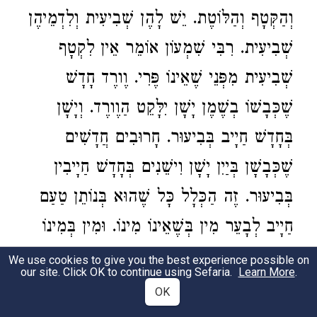
וְהַקְּטָף וְהַלּוֹטֶת. יֵשׁ לָהֶן שְׁבִיעִית וְלִדְמֵיהֶן
שְׁבִיעִית. רִבִּי שִׁמְעוֹן אוֹמֵר אֵין לִקְטָף
שְׁבִיעִית מִפְּנֵי שֶׁאֵינוֹ פֶּרִי. וֶורֶד חָדָשׁ
שֶׁכְּבָשׁוֹ בְשֶׁמֶן יָשָׁן יִלָּקֵט הַוֶורֶד.
וְיָשָׁן
בְּחָדָשׁ חַיָיב בְּבִיעוּר. חָרוּבִים חֲדָשִׁים
שֶׁכְּבָשָׁן בְּיַיִן יָשָׁן וִישֵׁנִים בְּחָדָשׁ חַיָיבִין
בְּבִיעוּר. זֶה הַכְּלָל כָּל שֶׁהוּא בְּנוֹתֵן טַעַם
חַיָיב לְבָעֵר מִין בְּשֶׁאֵינוֹ מִינוֹ. וּמִין בְּמִינוֹ
כָּל שֶׁהוּא. שְׁבִיעִית אוֹסֶרֶת כָּל שֶׁהוּא
We use cookies to give you the best experience possible on
our site. Click OK to continue using Sefaria.
Learn More
.
בְּמִינוֹ וּשְׁלֹא בְמִינוֹ בְּנוֹתֵן טַעַם.
OK