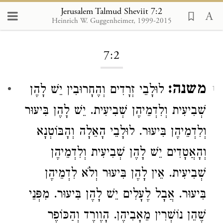
Jerusalem Talmud Sheviit 7:2
Heinrich W. Guggenheimer, 1999-2015
Loading...
7:2
משנה:
לוּלָבֵי זְרָדִים וְהֶחָרוּבִין יֵשׁ לָהֶן
1
שְׁבִיעִית וְלִדְמֵיהֶן שְׁבִיעִית. יֵשׁ לָהֶן בִּיעוּר
וְלִדְמֵיהֶן בִּיעוּר. לוּלָבֵי הָאֵלָה וְהָבּוֹטְנָא
וְהָאֲטָדִים יֵשׁ לָהֶן שְׁבִיעִית וְלִדְמֵיהֶן
שְׁבִיעִית. אֵין לָהֶן בִּיעוּר וְלֹא לִדְמֵיהֶן
בִּיעוּר. אֲבָל לֶעָלִים יֵשׁ לָהֶן בִּיעוּר. מִפְּנֵי
שֶׁהֵן נוֹשְׁרִין מֵאָבִיהֶן. הָוֶורֶד וְהַכּוֹפֶר