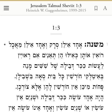
Jerusalem Talmud Sheviit 1:3
Heinrich W. Guggenheimer, 1999-2015
Loading...
1:3
משנה:
אֶחָד אִילַן סְרָק וְאֶחָד אִילַן מַאֲכָל
1
רוֹאִין אוֹתָן כְּאִילּוּ הֵן תְּאֵנִים אִם רְאוּיִין
לַעֲשוֹת כִּכַּר דְּבֵילָה שֶׁל שִׁשִּׁים מָנֵה
בְּאִיטַלְּקִי חוֹרְשִׁין כָּל בֵּית סְאָה בִּשְׁבִילָן.
פָּחוֹת מִיכֵּן אֵין חוֹרְשִׁין לָהֶן אֶלָּא צוֹרְכָן.
הָיָה אֶחָד עוֹשֶׂה כִּכַּר דְּבֵילָה וּשְׁנַיִם אֵין
עוֹשִׂין אוֹ שְׁנַיִם עוֹשִׂין וְאֶחָד אֵינוֹ עוֹשֶׂה אֵין