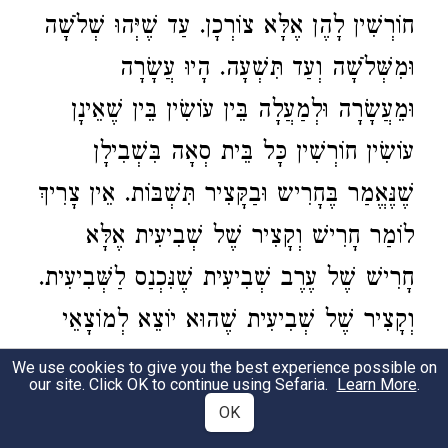
חוֹרְשִׁין לָהֶן אֶלָּא צוֹרְכָן. עַד שֶׁיְּהוּ שְׁלֹשָׁה
וּמִשְּׁלֹשָׁה וְעַד תִּשְׁעָה. הָיוּ עֲשָׂרָה
וּמֵעֲשָׂרָה וּלְמַעֲלָה בֵּין עוֹשִׂין בֵּין שֶׁאֵינָן
עוֹשִׂין חוֹרְשִׁין כָּל בֵּית סְאָה בִּשְׁבִילָן
שֶׁנֶּאֱמַר בֶּחָרִיש וּבַקָּצִיר תִּשְׁבּוֹת. אֵין צָרִיךְ
לוֹמַר חָרִישׁ וְקָצִיר שֶׁל שְׁבִיעִית אֶלָּא
חָרִישׁ שֶׁל עֶרֶב שְׁבִיעִית שֶׁנִּכְנַס לַשְּׁבִיעִית.
וְקָצִיר שֶׁל שְׁבִיעִית שֶׁהוּא יוֹצֵא לְמוֹצָאֵי
שְׁבִיעִית. רִבִּי יִשְׁמָעֵאל אוֹמֵר מַה חָרִישׁ
We use cookies to give you the best experience possible on
our site. Click OK to continue using Sefaria.
Learn More
.
רְשׁוּת אַף קָצִיר רְשׁוּת יָצָא קְצִיר הָעוֹמֶר.
OK