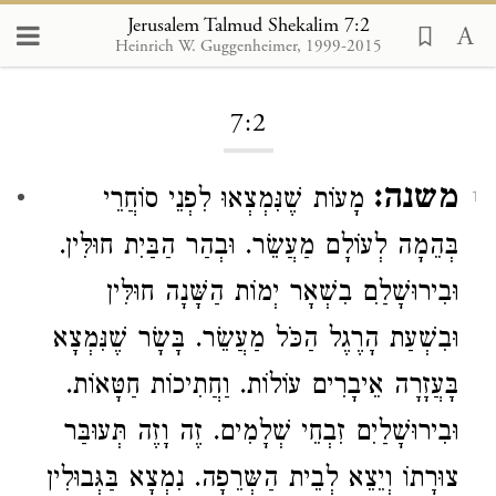
Jerusalem Talmud Shekalim 7:2
Heinrich W. Guggenheimer, 1999-2015
Loading...
7:2
משנה:
מָעוֹת שֶׁנִּמְצְאוּ לִפְנֵי סוֹחֲרֵי
1
בְּהֵמָה לְעוֹלָם מַעֲשֵׂר. וּבְהַר הַבַּיִת חוּלִּין.
וּבִירוּשָׁלִַם בִשְׁאָר יְמוֹת הַשָּׁנָה חוּלִּין
וּבִשְׁעַת הָרֶגֶל הַכֹּל מַעֲשֵׂר. בָּשָׂר שֶׁנִּמְצָא
בָּעֲזָרָה אֵיבָרִים עוֹלוֹת. וַחֲתִיכוֹת חַטָּאוֹת.
וּבִירוּשָׁלַיִם זִבְחֵי שְׁלָמִים. זֶה וָזֶה תְּעוּבַּר
צוּרָתוֹ וְיֵצֵא לְבֵית הַשְּרֵפָה. נִמְצָא בַּגְּבוּלִין