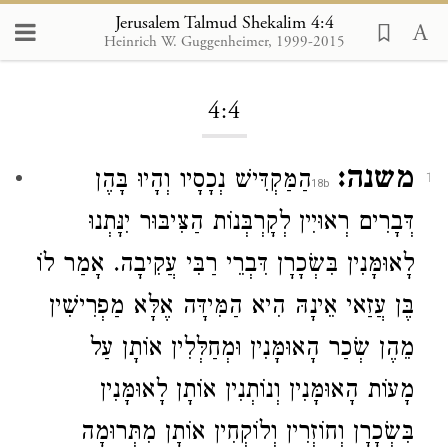
Jerusalem Talmud Shekalim 4:4
Heinrich W. Guggenheimer, 1999-2015
Loading...
4:4
משנה:
הַמַּקְדִּישׁ נְכָסָיו וְהָיוּ בָּהֶן
1
דְּבָרִים רְאוּיִין לְקָרְבְּנוֹת הַצִּיבּוּר יִנָּתְנוּ
לָאוּמָּנִין בִּשְׂכָרָן דִּבְרֵי
רַבִּי עֲקִיבָה
. אָמַר לוֹ
בֶּן עֲזַאי
אֵינָהּ הִיא הַמִּידָּה אֶלָּא מַפְרִישִׁין
מֵהֶן שְׂכַר הָאוּמָּנִין וּמְחַלְּלִין אוֹתָן עַל
מָעוֹת הָאוּמָּנִין וְנוֹתְנִין אוֹתָן לָאוּמָּנִין
בִּשְׂכָרָן וְחוֹזְרִין וְלוֹקְחִין אוֹתָן מִתְּרוּמָה