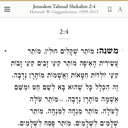
Jerusalem Talmud Shekalim 2:4
Heinrich W. Guggenheimer, 1999-2015
Loading...
2:4
משנה:
מוֹתַר שְׁקָלִים חוּלִין. מוֹתַר
1
עֲשִׂירִית הָאֵיפָה מוֹתַר קִינֵּי זָבִים קִינֵּי זָבוֹת
קִינֵּי יוֹלְדוֹת חַטָּאוֹת וַאֲשָׁמוֹת מוֹתָרָן נְדָבָה.
זֶה הַכְּלָל כָּל שֶׁהוּא בָּא לְשֵׁם חֵטּ ומִשֵּׁם
אַשְׁמָה מוֹתָרָן נְדָבָה.
מוֹתַר עוֹלָה
לָעוֹלָה. מוֹתַר מִנְחָה לַמִּנְחָה. מוֹתַר
שְׁלָמִים לַשְּׁלָמִים. מוֹתַר פֶּסַח לַשְּׁלָמִים.