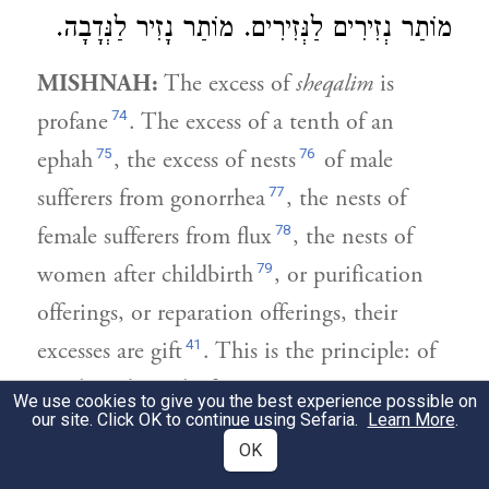
מוֹתַר נְזִירִים לַנְּזִירִים. מוֹתַר נָזִיר לַנְּדָבָה.
MISHNAH:
The excess of
sheqalim
is
74
profane
. The excess of a tenth of an
75
76
ephah
, the excess of nests
of male
77
sufferers from gonorrhea
, the nests of
78
female sufferers from flux
, the nests of
79
women after childbirth
, or purification
offerings, or reparation offerings, their
41
excesses are gift
. This is the principle: of
anything brought for a sin or as reparation
We use cookies to give you the best experience possible on
our site. Click OK to continue using Sefaria.
Learn More
.
the excess is gift.
OK
94
The excess
of elevation sacrifices is for