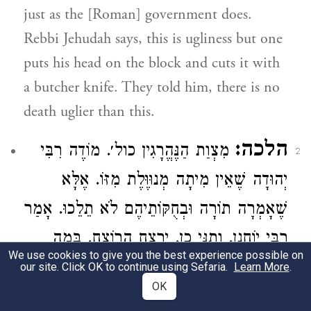
just as the [Roman] government does.
Rebbi Jehudah
says, this is ugliness but one
puts his head on the block and cuts it with
a butcher knife. They told him, there is no
death uglier than this.
הלכה:
מִצְוַת הַנֶּהֱרָגִין כול׳. מוֹדֶה
רִבִּי
2
יְהוּדָה
שֶׁאֵין מִיתָה מְנוּוֶּלֶת מִזּוֹ. אֶלָּא
שֶׁאָמְרָה תוֹרָה וּבְחֻקּוֹתֵיהֶם לֹא תֵלֵכוּ. אָמַר
רִבִּי יוֹחָנָן. וְתַנֵּי כֵן. יִרְצַח הָרוֹצֵחַ. בְּמַה
We use cookies to give you the best experience possible on
שֶׁרָצַח. יָכוֹל אִם הֲרָגוֹ בְסַיִיף יַהַרְגֶּנּוּ
our site. Click OK to continue using Sefaria.
Learn More
.
OK
בְסַיִיף. בַּמַּקֵּל יַהַרְגֶּנּוּ בַּמַּקֵּל. נֶאֱמַר כָּאן