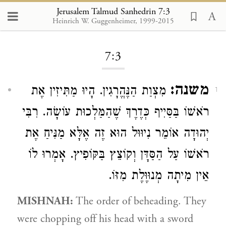
Jerusalem Talmud Sanhedrin 7:3
Heinrich W. Guggenheimer, 1999-2015
Loading...
7:3
משנה:
מִצְוַת הַנֶּהֱרָגִין. הָיוּ מַתִּיזִין אֶת
1
רֹאשׁוֹ בַּסַּיִיף כְּדֶרֶךְ שֶׁהַמַּלְכוּת עוֹשָׂה.
רִבִּי
יְהוּדָה
אוֹמֵר נִיוּוּל הוּא זֶה אֶלָּא מַנִּיחַ אֶת
רֹאשׁוֹ עַל הַסַּדָּן וְקוֹצֵץ בַּקּוֹפִיץ. אָמְרוּ לוֹ
אֵין מִיתָה מְנוּוֶּלֶת מִזּוֹ.
MISHNAH:
The order of beheading. They
were chopping off his head with a sword