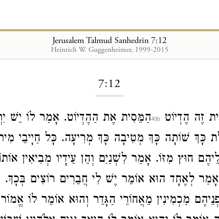
Jerusalem Talmud Sanhedrin 7:12
Heinrich W. Guggenheimer, 1999-2015
Loading...
7:12
ית זֶה הֶדְיוֹט
הַמֵּסִית אֶת הַהֶדְיוֹט. אָמַר לוֹ יֵשׁ יִר
ֶלֶת כָּךְ שׁוֹתָה כָּךְ מְטִיבָה כָּךְ מְרִיעָה. כָּל חַיָיבֵי מִית
לֵיהֶם חוּץ מִזּוֹ. אָמַר לִשְׁנַיִם וְהֵן עֵידָיו מְבִיאִין אוֹתוֹ
. אָמַר לְאֶחָד הוּא אוֹמֵר יֶשׁ לִי חֲבֵרִים רוֹצִים בְּכָךְ.
ִּפְנֵיהֶם מַכְמִינִין מֵאֲחוֹרֵי הַגָּדֵר וְהוּא אוֹמֵר לוֹ אֱמוֹר 