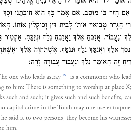
ָה אוֹמֵר לוֹ וְהוּא אוֹמֵר לוֹ הֵיאַךְ נַנִּיחַ אֱלֹהֵינוּ שֶׁבַּשָּׁ
אִם חָזַר בּוֹ מוּטָב. אִם אָמַר כָּךְ הִיא חוֹבָתֵנוּ וְכָךְ יָ
רֵי הַגָּדֵר מְבִיאִין אוֹתוֹ לְבֵית דִּין וְסוֹקְלִין אוֹתוֹ. הָאו
ֵךְ וְנַעֲבוֹד. אֲזַבֵּחַ אֵלֵךְ וַאֲזַבֵּחַ נֵלֵךְ וּנְזַבֵּחַ. אַקְטִיר 
ַסֵּךְ אֵלֵךְ וַאֲנַסֵּךְ נֵלֵךְ וּנְנַסֵּךְ. אֶשְׁתַּחֲוֶה אֵלֵךְ וְאֶשְׁתַּח
מַּדִּיחַ זֶה הָאוֹמֵר נֵלֵךְ וְנַעֲבוֹד עֲבוֹדָה זָרָה
351
he one who leads astray
is a commoner who lea
ing to him: There is something to worship at place X;
ks such and such; it gives such and such benefits, c
 no capital crime in the Torah may one use entrapme
If he said it to two persons, they become his witnesse
ne him.