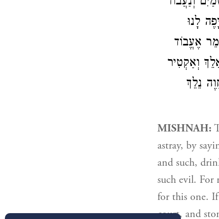
מַיִם וְנַעֲבוֹד
פֶה לָנוּ
ֹמֵר אֶעֱבוֹד
אֵלֵךְ וְאַקְטִיר
ֲוֶה נֵלֵךְ
MISHNAH:
T
astray, by say
and such, drin
such evil. For
for this one. 
court, and sto