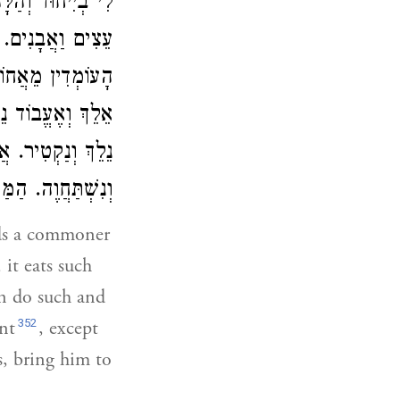
לִי בְיִיחוּד וְהַלּ
עֵצִים וַאֲבָנִים. 
הָעוֹמְדִין מֵאֲחוֹ
אֵלֵךְ וְאֶעֱבוֹד נֵל
נֵלֵךְ וְנַקְטִיר. אֲנ
וְנִשְׁתַּחֲוֶה. הַ:
ds a commoner
 it eats such
an do such and
352
nt
, except
s, bring him to