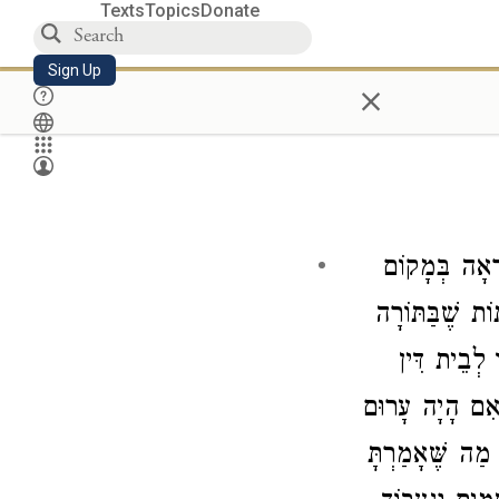
Texts
Topics
Donate
Sign Up
×
ְאָה בְּמָקוֹם
וֹת שֶׁבַּתּוֹרָה
 לְבֵית דִּין
 אִם הָיָה עָרוּם
מַה שֶּׁאָמַרְתָּ