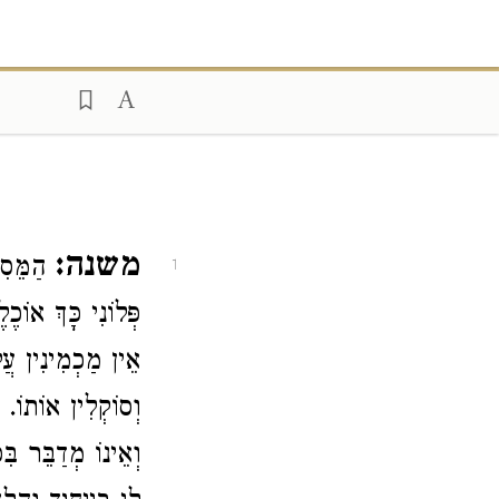
משנה:
הַמֵּסִ
1
פְּלוֹנִי כָּךְ אוֹכ
אֵין מַכְמִינִין עֲ
וְסוֹקְלִין אוֹתוֹ
וְאֵינוֹ מְדַבֵּר ב