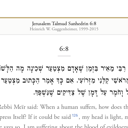
Jerusalem Talmud Sanhedrin 6:8
Heinrich W. Guggenheimer, 1999-2015
Loading...
6:8
רַבִּי מֵאִיר
בִּזְמַן שֶׁאָדָם מִצְטַעֵר שְׁכִינָה מָה הַלָּשׁ.
 מֵרֹאשִׁי קַלַּנִי מִזְּרוֹעִי. אִם כָּךְ אָמַר הַכָּתוּב מִצְטַעֵר 
 וָחֹמֶר עַל דָּמָן שֶׁל צַדִּיקִים שֶׁנִּשְׁפַּךְ
Rebbi Meïr
said: When a human suffers, how does t
126
ress Itself? If it could be said
, my head is light, 
re says so, I am suffering about the blood of evildoe