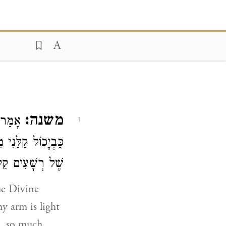
משנה:
אָמַר
1
כַּבְיָכוֹל קַלַּנִי
שֶׁל רְשָׁעִים קַל.
he Divine
my arm is light
rs, so much