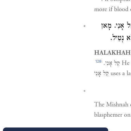
more if blood o
 קַל אָנִי. מָאן
ּא נְטִיל
HALAKHAH
128
He who says קַלֵּינִי 
קַל אָנִי.
קַל אָנִי us
The Mishnah 
blasphemer one