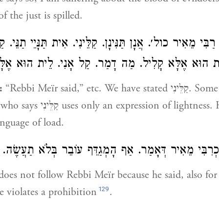
f the just is spilled.
רַבִּי מֵאִיר
כול׳. אֲנָן תַּנִּינָן. קַלֵּינִי. אִית תַּנָּיֵי תַנֵּי.
 לֵית הוּא אֶלָּא קָלִיל. מַה דָמַר. קַל אָנִי. לֵית הוּא אֶלָ
:
“
Rebbi Meïr
said,” etc. We have stated קַלֵּינִי. Some Tannaïm state
uses only an expression of lightness. He who says
es a language of load.
כְרִבִּי מֵאִיר
דְּאָמַר. אַף הָמְגַדֵּף עוֹבֵר בְּלֹא תַעֲשֶׂה.
does not follow
Rebbi Meïr
because he said, also for
129
 violates a prohibition
.