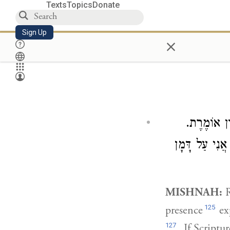
Texts
Topics
Donate
Sign Up
×
וֹן אוֹמֶרֶת
אֲנִי עַל דָּמָן
MISHNAH:
125
presence
exp
127
. If Scriptu