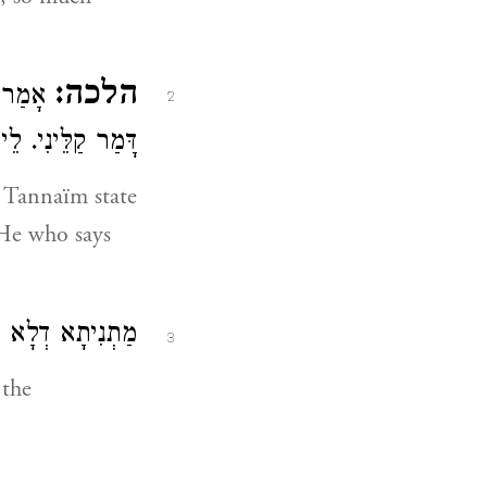
הלכה:
אָמַר
2
דָּמַר קַלֵּינִי..
מַתְנִיתָא דְלָא
3
 the