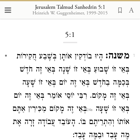
Jerusalem Talmud Sanhedrin 5:1
Heinrich W. Guggenheimer, 1999-2015
Loading...
5:1
משנה:
הָיוּ בוֹדְקִין אוֹתָן בְּשֶׁבַע חֲקִירוֹת
1
בְּאֵי זוֹ שָׁבוּעַ בְּאֵי זוֹ שָׁנָה בְּאֵי זֶה חֹדֶשׁ
בְּכַמָּה בַחֹדֶשׁ בְּאֵי זֶה יוֹם בְּאֵי זוֹ שָׁעָה
בְּאֵי זֶה מָקוֹם. רִבִּי יוֹסֵי אוֹמֵר בְּאֵי זֶה יוֹם
בְּאֵי זוֹ שָׁעָה
בְּאֵי זֶה מָקוֹם מַכִּירִין אַתֶּם
אוֹתוֹ וְהִתְרֵיתֶם בּוֹ. הָעוֹבֵד עֲבוֹדָה זָרָה אֶת
מֶה עָבַד וּבַמֶּה עָבַד: