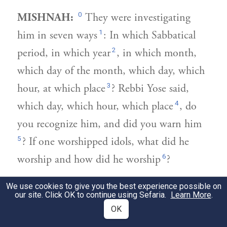
0
MISHNAH:
They were investigating
1
him in seven ways
: In which Sabbatical
2
period, in which year
, in which month,
which day of the month, which day, which
3
hour, at which place
? Rebbi Yose said,
4
which day, which hour, which place
, do
you recognize him, and did you warn him
5
? If one worshipped idols, what did he
6
worship and how did he worship
?
הלכה:
הָיוּ בוֹדְקִין אוֹתָן בְּשֶׁבַע חֲקִירוֹת
We use cookies to give you the best experience possible on
2
our site. Click OK to continue using Sefaria.
Learn More
.
כול׳. וְלֹא תַנִּינָן. בְּאֵי זֶה יוֹבֵל. שֶׁאֵין הַדָּבָר
OK