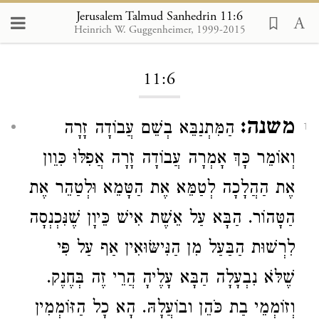
Jerusalem Talmud Sanhedrin 11:6
Heinrich W. Guggenheimer, 1999-2015
Loading...
11:6
משנה:
הַמִּתְנַבֵּא בְשֵׁם עֲבוֹדָה זָרָה
1
וְאוֹמֵר כָּךְ אָמְרָה עֲבוֹדָה זָרָה אֲפִלּוּ כִּוֵון
אֶת הַהֲלָכָה לְטַמֵּא אֶת הַטָּמֵא וּלְטַהֵר אֶת
הַטָּהוֹר. הַבָּא עַל אֵשֶׁת אִישׁ כֵּיוָן שֶׁנִּכְנְסָה
לִרְשׁוּת הַבַּעַל מִן הַנִּישּׂוּאִין אַף עַל פִּי
שֶׁלֹּא נִבְעָלָה הַבָּא עָלֶיהָ הֲרֵי זֶה בְּחֶנֶק.
וְזוֹמְמֵי בַת כֹּהֵן ובוֹעֲלָהּ. הָא כָל הַזּוֹמְמִין