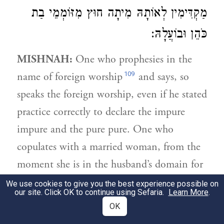
מַקְדִּימִין לְאוֹתָהּ מִיתָה חוּץ מִזּוֹמְמֵי בַת
כֹּהֵן וּבוֹעֲלָהּ:
MISHNAH:
One who prophesies in the
109
name of foreign worship
and says, so
speaks the foreign worship, even if he stated
practice correctly to declare the impure
impure and the pure pure. One who
copulates with a married woman, from the
moment she is in the husband’s domain for
definitive marriage even if she did not have
We use cookies to give you the best experience possible on
our site. Click OK to continue using Sefaria.
Learn More
.
110
intercourse
, one who copulates with her
OK
is strangled. And the false witnesses of a