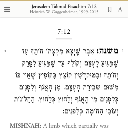
Jerusalem Talmud Pesachim 7:12
Heinrich W. Guggenheimer, 1999-2015
Loading...
7:12
משנה:
אֵבֶר שֶׁיָּצָא מִקְצָתוֹ חוֹתֵךְ עַד
1
שֶׁמַּגִּיעַ לָעֶצֶם וְקוֹלֵף עַד שֶׁמַּגִּיעַ לַפֶּרֶק
וְחוֹתֵךְ וּבַמּוּקְדָּשִׁין קוֹצֵץ בַּקּוֹפִיץ שֶׁאֵין בּוֹ
מִשּׁוּם שְׁבִירַת הָעֶצֶם. מִן הָאֲגֹף וְלִפְנִים
כְּלִפְנִים מִן הָאֲגֹף וְלַחוּץ כְּלַחוּץ. הַחַלּוֹנוֹת
וְעוֹבִי הַחוֹמָה כְּלִפְנִים:
MISHNAH:
A limb which partially was