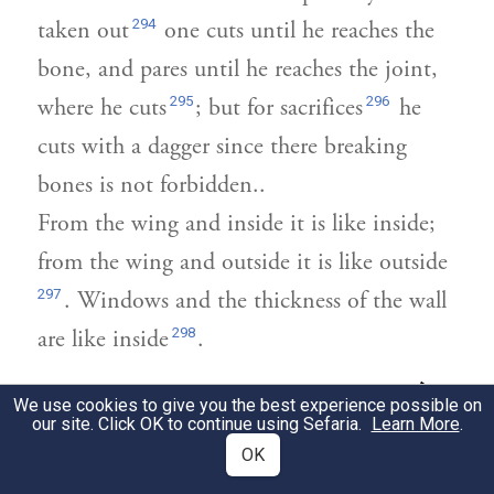
294
taken out
one cuts until he reaches the
bone, and pares until he reaches the joint,
295
296
where he cuts
; but for sacrifices
he
cuts with a dagger since there breaking
bones is not forbidden..
From the wing and inside it is like inside;
from the wing and outside it is like outside
297
. Windows and the thickness of the wall
298
are like inside
.
הלכה:
רִבִּי סִימוֹן
רִבִּי יְהוֹשֻׁעַ בֶּן לֵוִי
We use cookies to give you the best experience possible on
2
our site. Click OK to continue using Sefaria.
Learn More
.
בְשֵׁם בַּר פְּדָיָיה. הַפִּיגּוּל וְהַנּוֹתָר מִצְטָרְפִין
OK