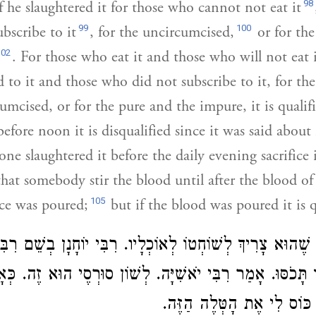
98
f he slaughtered it for those who cannot not eat it
99
100
bscribe to it
, for the uncircumcised,
or for th
102
. For those who eat it and those who will not eat i
 to it and those who did not subscribe to it, for th
umcised, or for the pure and the impure, it is qualif
before noon it is disqualified since it was said about 
one slaughtered it before the daily evening sacrifice i
hat somebody stir the blood until after the blood of 
105
ice was poured;
but if the blood was poured it is q
ן שֶׁהוּא צָרִיךְ לְשׁוֹחְטוֹ לְאוֹכְלָיו
רִבִּי יוֹחָנָן
בְשֵׁם
רִבּ
 תָּכֹסּוּ. אָמַר רִבִּי יֹאשִׁיָּה. לְשׁוֹן סוּרְסֶי הוּא זֶה. כְּ
. כּוֹס לִי אֶת הָטְּלֶה הַזֶּה