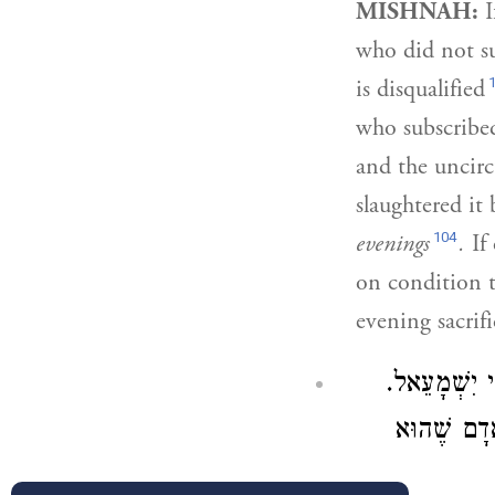
MISHNAH:
I
who did not su
is disqualified
who subscribed
and the uncirc
slaughtered it 
104
evenings
.
If 
on condition t
evening sacrif
.
ִי יִשְׁמָעֵאל
אָדָם שֶׁהוּא