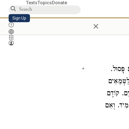
Texts
Topics
Donate
Sign Up
×
ם פָּסוּל
לַטְּמֵאִים
יִם. קוֹדֶם
ָמִיד. וְאִם