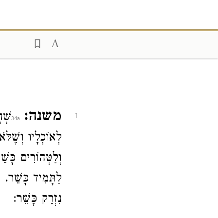
משנה:
שְׁ.
1
לְאוֹכְלָיו וְשֶׁלֹּא
וְלַטְּהוֹרִים כָּשׁ
לַתָּמִיד כָּשֵׁר. ו
נִזְרַק כָּשֵׁר: