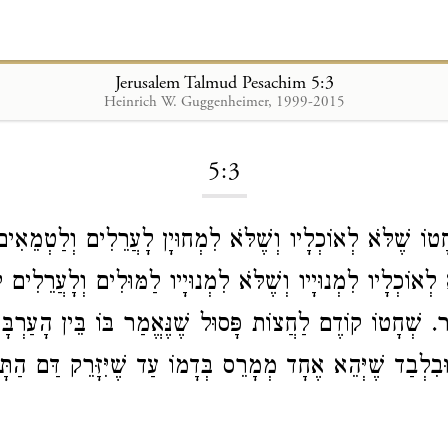
Jerusalem Talmud Pesachim 5:3
Heinrich W. Guggenheimer, 1999-2015
Loading...
5:3
חָטוֹ שֶׁלֹּא לְאוֹכְלָיו וְשֶׁלֹּא לִמְחוּיָן לָעֲרֵלִים וְלַטְמֵאִי
 לְאוֹכְלָיו לִמְנוּיָיו וְשֶׁלֹּא לִמְנוּיָיו לַמּוּלִים וְלָעֲרֵלִים 
ֵר. שְׁחָטוֹ קוֹדֶם לַחֲצוֹת פָּסוּל שֶׁנֶּאֱמַר בּוֹ בֵּין הָעַרְבָּ
ּבִלְבַד שֶׁיְּהֵא אֶחָד מְמָרֵס בְּדָמוֹ עַד שֶׁיִּזָּרֵק דַּם הַתּ