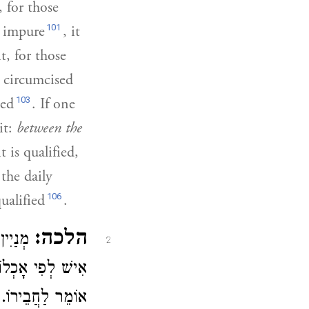
, for those
101
e impure
, it
t, for those
e circumcised
103
ied
. If one
it:
between the
t is qualified,
the daily
106
ualified
.
הלכה:
מְנַיִי.
2
אִישׁ לְפִי אָכְלוֹ
אוֹמֵר לַחֲבֵירוֹ.