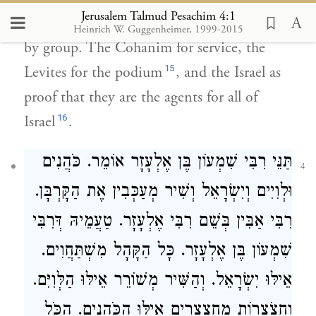
Jerusalem Talmud Pesachim 4:1
to Jerusalem it only produced half a stand-
Heinrich W. Guggenheimer, 1999-2015
by group. The Cohanim for service, the
15
Levites for the podium
, and the Israel as
proof that they are the agents for all of
16
Israel
.
תַּנֵּי
רִבִּי שִׁמְעוֹן בֶּן אֶלְעָזָר
אוֹמֵר. כֹּהֲנִים
4
וּלְוִיִים
וְיִשְׂרָאֵל
וְשִׁיר מְעַכְּבִין אֶת הַקָּרְבָּן.
רִבִּי אַבִּין
בְּשֵׁם
רִבִּי אֶלְעָזָר
. טַעֲמֵיהּ דְּרִבִּי
שִׁמְעוֹן בֶּן אֶלְעָזָר. כָּל הַקָּהָל מִשְׁתַּחֲוִים.
אֵילּוּ יִשְׂרָאֵל. וְהַשִּׁיר מְשׁוֹרֵר אֵילּוּ הַלְּוִיִּם.
וַחֲצֹצְרוֹת מַחְצְצרִים אֵילּוּ הַכֹּהֲנִים. הַכֹּל