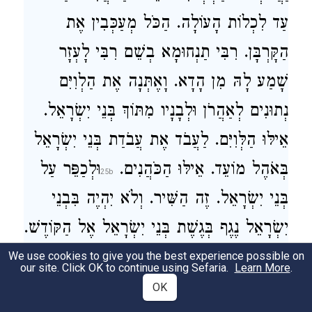
עַד לִכְלוֹת הָעוֹלָה. הַכֹּל מְעַכְּבִין אֶת
הַקָּרְבָּן. רִבִּי תַנְחוּמָא בְשֵׁם רִבִּי לָעְזָר
שָׁמַע לָהּ מִן הָדָא. וָאֶתְּנָה אֶת הַלְוִיִּם
נְתוּנִים לְאַהֲרֹן וּלְבָנָיו מִתּוֹךְ בְּנֵי יִשְׂרָאֵל.
אֵילּוּ הַלְּוִיִּם. לַעֲבֹד אֶת עֲבֹדַת בְּנֵי יִשְׂרָאֵל
בְּאֹהֶל מוֹעֵד. אֵילּוּ הַכֹּהֲנִים.
וּלְכַפֵּר עַל
בְּנֵי יִשְׂרָאֵל. זֶה הַשִּׁיר. וְלֹא יִהְיֶה בִּבְנֵי
יִשְׂרָאֵל נֶגֶף בְּגֶשֶׁת בְּנֵי יִשְׂרָאֵל אֶל הַקּוֹדֶשׁ.
אֵילּוּ יִשְׂרָאֵל.
We use cookies to give you the best experience possible on
our site. Click OK to continue using Sefaria.
Learn More
.
OK
17
It was stated: “Rebbi Simeon ben Eleazar