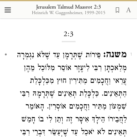
Jerusalem Talmud Maasrot 2:3
Heinrich W. Guggenheimer, 1999-2015
Loading...
2:3
משנה:
פֵּירוֹת שֶׁתְּרָמָן עַד שֶׁלֹּא נִגְמְרָה
1
מְלַאכְתָּן
רִבִּי לִיעֶזֶר
אוֹסֵר מִלּוֹכַל מֵהֶן
עֲרַאי וַחֲכָמִים מַתִּירִין חוּץ מִכַּלְכָּלַת
הַתְּאֵינִים. כַּלְכָּלַת תְּאֵינִים שֶׁתְּרָמָהּ
רִבִּי
שִׁמְעוֹן
מַתִּיר וַחֲכָמִים אוֹסְרִין. הָאוֹמֵר
לַחֲבֵירוֹ הֵילָךְ אִיסָּר זֶה וְתֵן לִי בוֹ חָמֵשׁ
תְּאֵינִים לֹא יֹאכַל עַד שֶׁיְּעַשֵּׂר דִּבְרֵי
רִבִּי