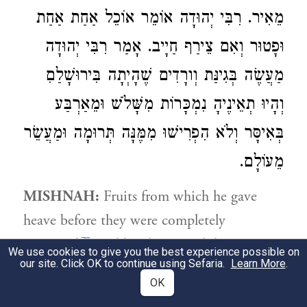
אוֹמֵר אוֹכֵל אַחַת אַחַת
רִבִּי יְהוּדָה
.
מֵאִיר
וּפָטוּר וְאִם צֵירַף חַיָיב. אָמַר
רִבִּי יְהוּדָה
מַעֲשֶׂה בְּגִינַּת וְורָדִים שֶׁהָיְתָה בִּירוּשָׁלַםִ
וְהָיוּ תְאֵינֶיהָ נִמְכָּרוֹת מִשָּׁלֹשׁ וּמֵאַרְבַּע
בְּאִיסָּר וְלֹא הִפְרִישׁוּ מִמֶּנָּה תְּרוּמָה וּמַעֲשֵׂר
מֵעוֹלָם.
MISHNAH:
Fruits from which he gave
heave before they were completely
72
processed
, Rebbi Eliezer prohibits to eat
We use cookies to give you the best experience possible on
our site. Click OK to continue using Sefaria.
Learn More
.
73
snacks from them
but the Sages permit it
OK
74
except for harvesting-baskets of figs
.