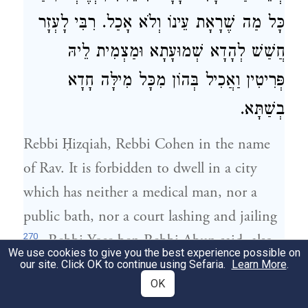
כָּל מַה שֶׁרָאָת עֵינוֹ וְלֹא אָכַל. רִבִּי לָעְזָר
חֲשַׁשׁ לְהָדָא שְׁמוּעָתָא וּמַצְמִית לֵיהּ
פְּרִיטִין וַאֲכִיל בְּהוֹן מִכָּל מִילָּה חָדָא
בְשַׁתָּא.
Rebbi Ḥizqiah
,
Rebbi Cohen
in the name
of
Rav
. It is forbidden to dwell in a city
which has neither a medical man, nor a
public bath, nor a court lashing and jailing
270
. Rebbi Yose ben Rebbi Abun said, also
We use cookies to give you the best experience possible on
it is forbidden to dwell in a city which has
our site. Click OK to continue using Sefaria.
Learn More
.
OK
271
no vegetable garden
. Rebbi Ḥizqiah,