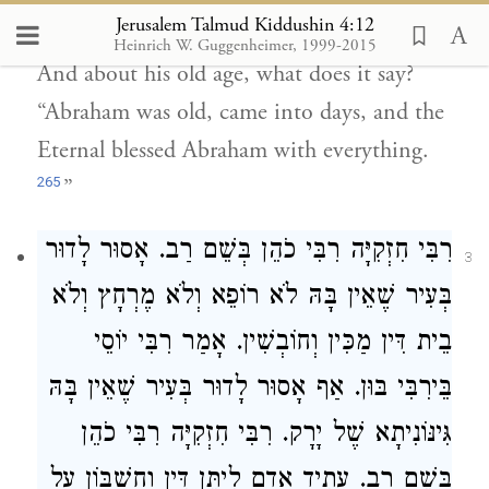
Jerusalem Talmud Kiddushin 4:12
wealthy with livestock, silver, and gold.”
Heinrich W. Guggenheimer, 1999-2015
And about his old age, what does it say?
“Abraham was old, came into days, and the
Eternal blessed Abraham with everything.
265
”
רִבִּי חִזְקִיָּה
רִבִּי כֹהֵן
בְּשֵׁם
רַב
. אָסוּר לָדוּר
3
בְּעִיר שֶׁאֵין בָּהּ לֹא רוֹפֵא וְלֹא מֶרְחָץ וְלֹא
בֵית דִּין מַכִּין וְחוֹבְשִׁין. אָמַר
רִבִּי יוֹסֵי
בֵּירִבִּי בּוּן
. אַף אָסוּר לָדוּר בְּעִיר שֶׁאֵין בָּהּ
גִּינּוֹנִיתָא שֶׁל יָרָק.
רִבִּי חִזְקִיָּה
רִבִּי כֹהֵן
בְּשֵׁם
רַב
. עָתִיד אָדָם לִיתֵּן דִּין וְחֶשְׁבּוֹן עַל