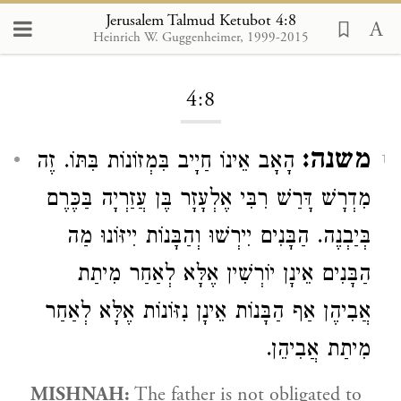
Jerusalem Talmud Ketubot 4:8
Heinrich W. Guggenheimer, 1999-2015
Loading...
4:8
משנה:
הָאָב אֵינוֹ חַיָיב בִּמְזוֹנוֹת בִּתּוֹ. זֶה
1
מִדְרָשׁ דָּרַשׁ
רִבִּי אֶלְעָזָר בֶּן עֲזַרְיָה
בַּכֶּרֶם
בְּיַבְנֶה. הַבָּנִים יִירְשׁוּ וְהַבָּנוֹת יִיזּוֹנוּ מַה
הַבָּנִים אֵינָן יוֹרְשִׁין אֶלָּא לְאַחַר מִיתַת
אֲבִיהֶן אַף הַבָּנוֹת אֵינָן נִזּוֹנוֹת אֶלָּא לְאַחַר
מִיתַת אֲבִיהֵן.
MISHNAH:
The father is not obligated to