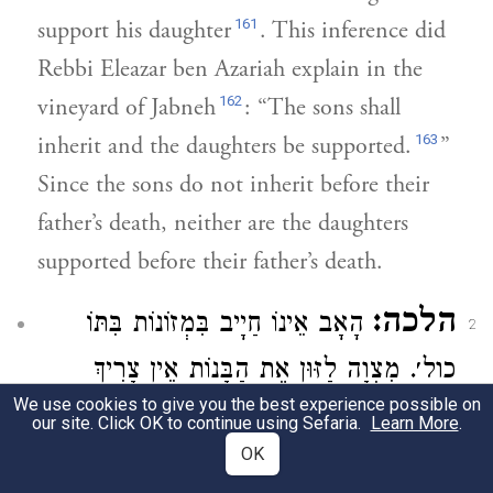
161
support his daughter
. This inference did
Rebbi Eleazar ben Azariah explain in the
162
vineyard of Jabneh
: “The sons shall
163
inherit and the daughters be supported.
”
Since the sons do not inherit before their
father’s death, neither are the daughters
supported before their father’s death.
הלכה:
הָאָב אֵינוֹ חַיָיב בִּמְזוֹנוֹת בִּתּוֹ
2
כול׳. מִצְוָה לַזּוּן אֶת הַבָּנוֹת אֵין צָרִיךְ
We use cookies to give you the best experience possible on
לוֹמַר אֶת הַבָּנִים.
רִבִּי יוֹחָנָן בֶּן בְּרוֹקָה
our site. Click OK to continue using Sefaria.
Learn More
.
OK
אוֹמֵר. מִצְוָה לַזּוּן אֶת הַבָּנוֹת. אִית תַּנָּיִי