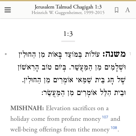
Jerusalem Talmud Chagigah 1:3
Heinrich W. Guggenheimer, 1999-2015
Loading...
1:3
משנה:
עוֹלוֹת בַּמּוֹעֵד בָּאוֹת מִן הַחוּלִין
1
וּשְׁלָמִים מִן הַמַּעֲשֵׁר. בְּיוֹם טוֹב הָרִאשׁוֹן
שֶׁל חָג
בֵּית שַׁמַּאי
אוֹמְרִים מִן הַחוּלִין.
וּבֵית הִלֵּל אוֹמְרִים מִן הַמַּעֲשֵׂר:
MISHNAH:
Elevation sacrifices on a
107
holiday come from profane money
and
108
well-being offerings from tithe money
.