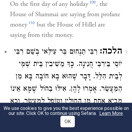
109
On the first day of any holiday
, the
House of Shammai are saying from profane
110
money
but the House of Hillel are
saying from tithe money.
הלכה:
רִבִּי תַנְחוּם בַּר עִילַּאי
בְשֵׁם
רִבִּי
2
יוֹסֵי בֵּירִבִּי חֲנִינָה
. כָּךְ מֵשִׁיבִין
בֵּית שַׁמַּי
לְבֵית הִלֵּל
. דָּבָר שֶׁהוּא בָא חוֹבָה בָּא מִן
הַמַּעֲשֵׂר. אָמְרוּ לָהֶן. אִילּוּ בַחוֹל שֶׁמָּא אֵינוֹ
מֵבִיא אַחַת מִן הַחוּלִין וְטוֹפֵל לְמַעֲשֵׂר. וָכָא
We use cookies to give you the best experience possible on
מֵבִיא אַחַת מִן הַחוּלִין וְטוֹפֵל לְמַעֲשֵׂר.
our site. Click OK to continue using Sefaria.
Learn More
.
OK
וּמְנַיִין שֶׁהוּא טוֹפֵל [לְמַעֲשֵׂר]. אָמַר רִבִּי