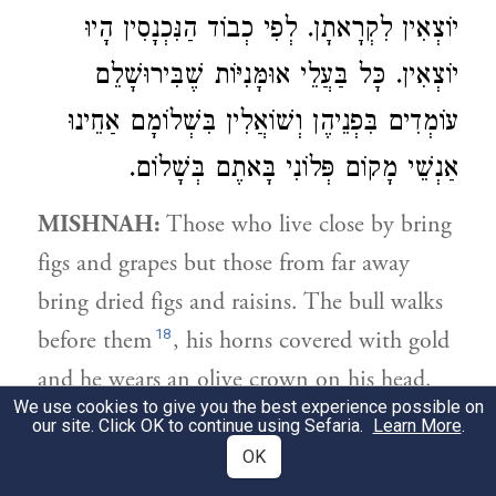
יוֹצְאִין לִקְרָאתָן. לְפִי כְבוֹד הַנִּכְנָסִין הָיוּ
יוֹצְאִין. כָּל בַּעֲלֵי אוּמָּנִיּוֹת שֶׁבִּירוּשָׁלֵם
עוֹמְדִים בִּפְנֵיהֶן וְשׁוֹאֲלִין בִּשְׁלוֹמָם אַחֵינוּ
אַנְשֵׁי מָקוֹם פְּלוֹנִי בָּאתֶם בְּשָׁלוֹם.
MISHNAH:
Those who live close by bring
figs and grapes but those from far away
bring dried figs and raisins. The bull walks
18
before them
, his horns covered with gold
and he wears an olive crown on his head.
We use cookies to give you the best experience possible on
19
The fife beats
before them until they are
our site. Click OK to continue using Sefaria.
Learn More
.
arriving close to Jerusalem. When they
OK