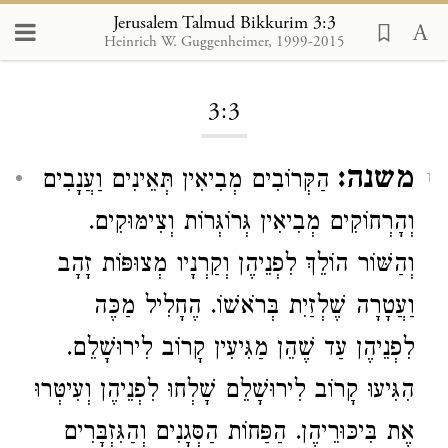
Jerusalem Talmud Bikkurim 3:3
Heinrich W. Guggenheimer, 1999-2015
Loading...
3:3
משנה:
הַקְּרוֹבִים מְבִיאִין תְּאֵינִים וַעֲנָבִים
1
וְהָרְחוֹקִים מְבִיאִין גְּרוֹגְּרוֹת וְצִימּוּקִים.
וְהַשּׁוֹר הוֹלֵךְ לִפְנֵיהֶן וְקַרְנָיו מְצוּפּוֹת זָהָב
וַעֲטָרָה שֶׁלְזַיִת בְּרֹאשׁוֹ. הֶחָלִיל מַכֶּה
לִפְנֵיהֶן עַד שֶׁהֵן מַגִּיעִין קָרוֹב לִירוּשָׁלֵם.
הִגִּיעוּ קָרוֹב לִירוּשָׁלֵם שָׁלְחוּ לִפְנֵיהֶן וְעִיטְּרוּ
אֶת בִּיכּוּרֵיהֶן. הַפַּחוֹת הַסְּגָנִים וְהַגִּזְבָּרִים