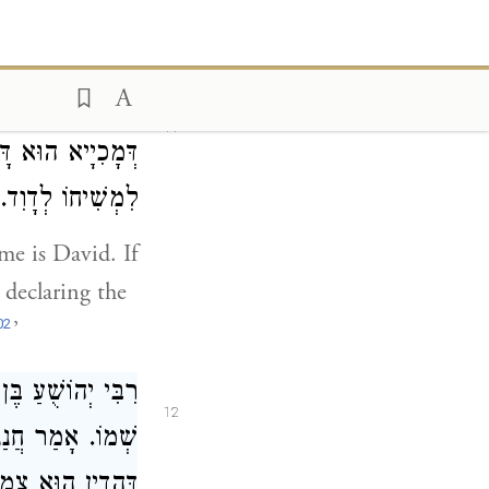
ir king David.
רַבָּנָן אָמְרֵי א]
11
דְּמָכִיָיא הוּא דָ
לִמְשִׁיחוֹ לְדָוִד.
ame is
David
. If
 declaring the
02
’
רִבִּי יְהוֹשֻׁעַ בֶּן 
12
שְׁמוֹ. אָמַר חֲנַנְי
דַּהֲדֵין הוּא צֶמַח