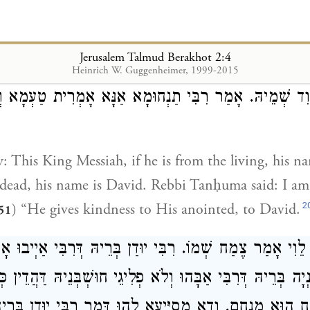
ael will repent, seek the Eternal, their God, and the
Jerusalem Talmud Berakhot 2:4
ָהֵן מַלְכָּא מְשִׁיחָא אִין [מִן] חַיָיא הוּא דָּוִד שְׁמֵיהּ. 
Heinrich W. Guggenheimer, 1999-2015
ּוִד שְׁמֵיהּ. אָמַר רִבִּי תַנְחוּמָא אַנָּא אָמְרִית טַעְמָא ו
: This King Messiah, if he is from the living, his n
 dead, his name is
David
.
Rebbi Tanḥuma
said: I am
2
) “He gives kindness to His anointed, to
David
.
51
לֵוִי
אָמַר צֶמַח שְׁמוֹ. רִבִּי יוּדַן בְּרֵיהּ דְּרִבִּי אַיְיבוּ א
ָה בְּרֵיהּ דְּרִבִּי אַבָּהוּ וְלֹא פְלִיגֵי חוּשְׁבְּנֵיהּ דַּהֲדֵין כְּח
 הוּא מְנַחֵם. וְדָא מְסַיְּיעָא לָהוּ דָּמַר רִבִּי יוּדַן בְּרֵיהּ 