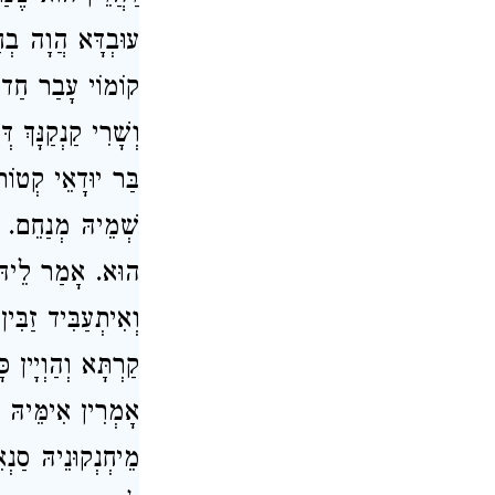
עוּבְדָּא הֲוָה בְח
קוֹמוֹי עָבַר חַד ע
וְשָׁרִי קַנְקַנָּךְ
בַּר יוּדָאֵי קְטוֹ
שְׁמֵיהּ מְנַחֵם. 
הוּא. אָמַר לֵיהּ מִ
וְאִיתְעַבִּיד זַבִּ
קַרְתָּא וְהַוְיָין כ
אָמְרִין אִימֵּיהּ ד
מֵיחְנְקוּנֵיהּ סַנְ