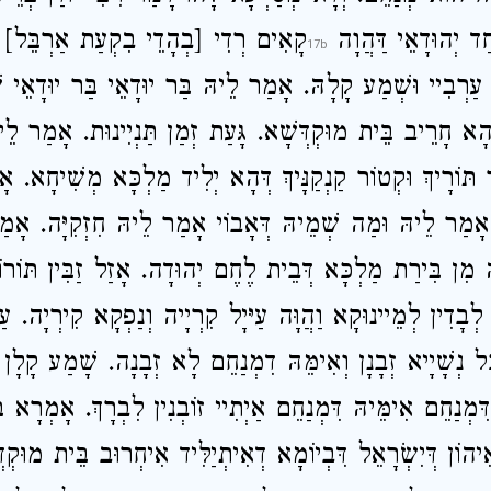
ַד יְהוּדָאֵי דַּהֲוָה
קָאִים רְדִי [בְהָדֵי בִקְעַת אַרְבֵּל] ג
ַרְבִיי וּשְׁמַע קָלָהּ. אָמַר לֵיהּ בַּר יוּדָאֵי בַּר יוּדָאֵי שׁ
 דְּהָא חָרֵיב בֵּית מוּקְדְּשָׁא. גָּעַת זְמַן תַּנְיִינוּת. אָמַר לֵי
ר תּוֹרָיךְ וּקְטוֹר קַנְקַנָּיךְ דְּהָא יְלִיד מַלְכָּא מְשִׁיחָא.
אָמַר לֵיהּ וּמַה שְׁמֵיהּ דְּאָבוֹי אָמַר לֵיהּ חִזְקִיָּה. אָמ
ן בִּירַת מַלְכָּא דְּבֵית לֶחֶם יְהוּדָה. אָזַל זַבִּין תּוֹרוֹי וְז
ין לְבָדִין לְמֵיינוּקָא וַהֲוָּה עַיּיָל קִרְיָיה וְנַפְקָא קִירְיָה. 
ָּל נְשָׁיָיא זְבָנָן וְאִימֵּהּ דִמְנַחֵם לָא זְבָנָה. שָׁמַע קָלָן דִ
ִּמְנַחֵם אִימֵּיהּ דִּמְנַחֵם אַיְתִיי זוֹבְנִין לִבְרָךְ. אָמְרָא ב
אֵיהוֹן דְּיִשְׂרָאֵל דִּבְיוֹמָא דְאִיתְיַלִּיד אִיחְרוּב בֵּית מוּקְ