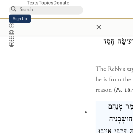
children of Isr
Texts
Topics
Donate
201
”
Sign Up
×
אִין [מִן
ְעוֹשֵׂה חֶסֶד
The Rebbis say
he is from the
reason (
Ps.
18:
ָמַר מְנַחֵם
וּשְׁבְּנֵיהּ
דְּרִבִּי אַיְיבוּ