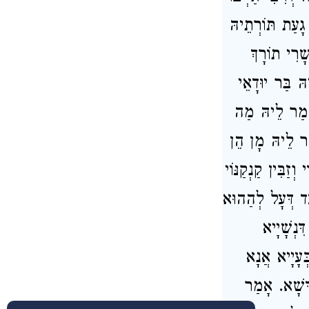
ָעַת תּוֹרְתֵיהּ
ָרִי תוֹרָךְ
הּ בַּר יוּדָאֵי
 אָמַר לֵיהּ מַה
ַר לֵיהּ מָן הֵן
ַבִּין קַנְקַנּוֹי
עַד דְּעָל לְהַהוּא
ּנְשָׁיָיא
ְּעָיָיא אֲנָא
דְּשָׁא. אָמַר